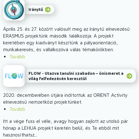
arrow_forward
Iránytű
Április 25. és 27. között valósult meg az Iránytű elnevezésű
ERASMUS projektünk második találkozója. A projekt
keretében egy kiadványt készítünk a pályaorientáció,
munkakeresés, és vállalkozóvá válás témakörökben.
Tovább
(Iránytű
projekttalálkozó
Komáromban)
FLOW - Utazva tanulni szabadon – önismeret a
arrow_forward
világ felfedezésén keresztül
2020. decemberében útjára indítottuk az ORIENT Activity
elnevezésű nemzetközi projektünket.
Tovább
(ORIENT
Activity
Itt a vége fuss el véle, avagy hogyan zajlott az utolsó pár
-
hónap a LEHUA projekt keretén belül, és Te ebből mit
Pályaorientációs
hasznosíthatsz...
jó