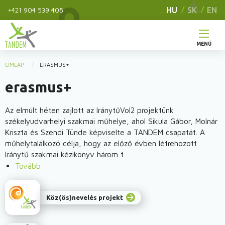
Ugrás
HU
SK
EN
+421 904 539 405
a
tartalomra
MENÜ
Main
CÍMLAP
ERASMUS+
You
navigation
erasmus+
are
here
Az elmúlt héten zajlott az IránytűVol2 projektünk
székelyudvarhelyi szakmai műhelye, ahol Sikula Gábor, Molnár
Kriszta és Szendi Tünde képviselte a TANDEM csapatát. A
műhelytalálkozó célja, hogy az előző évben létrehozott
Iránytű szakmai kézikönyv három t
Tovább
(Az
Iránytű
Székelyudvarhelyre
arrow_forward
Köz(ös)nevelés projekt
navigált
bennünket)