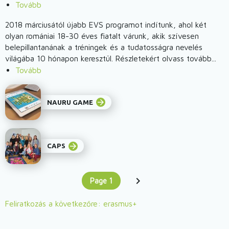
Tovább
(Véget
gyakorlatok
ér
cseréje
2018 márciusától újabb EVS programot indítunk, ahol két
LEHUA
olyan romániai 18-30 éves fiatalt várunk, akik szívesen
a
projektünk,
belepillantanának a tréningek és a tudatosságra nevelés
szakképzésben)
így
világába 10 hónapon keresztül. Részletekért olvass tovább...
nézett
Tovább
(EVS-
ki
önkénteseket
az
keresünk)
arrow_forward
elmúlt
NAURU GAME
egy
év)
arrow_forward
CAPS
Page 1
Oldalszámozás
You're on
Feliratkozás a következőre: erasmus+