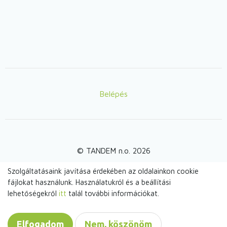
Belépés
Lábléc
© TANDEM n.o. 2026
Szolgáltatásaink javítása érdekében az oldalainkon cookie
fájlokat használunk. Használatukról és a beállítási
webdesign by
lehetőségekről
itt
talál további információkat.
Elfogadom
Nem, köszönöm