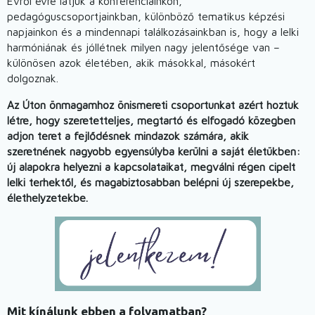
Évről évre látjuk a konferenciáinkon,
pedagóguscsoportjainkban, különböző tematikus képzési
napjainkon és a mindennapi találkozásainkban is, hogy a lelki
harmóniának és jóllétnek milyen nagy jelentősége van –
különösen azok életében, akik másokkal, másokért
dolgoznak.
Az Úton önmagamhoz önismereti csoportunkat azért hoztuk
létre, hogy szeretetteljes, megtartó és elfogadó közegben
adjon teret a fejlődésnek mindazok számára, akik
szeretnének nagyobb egyensúlyba kerülni a saját életükben:
új alapokra helyezni a kapcsolataikat, megválni régen cipelt
lelki terhektől, és magabiztosabban belépni új szerepekbe,
élethelyzetekbe.
Mit kínálunk ebben a folyamatban?