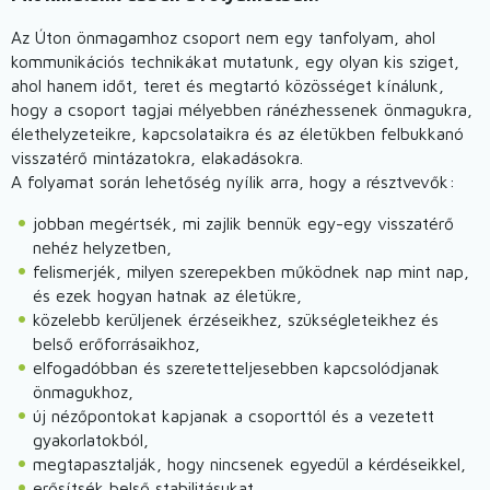
Az Úton önmagamhoz csoport nem egy tanfolyam, ahol
kommunikációs technikákat mutatunk, egy olyan kis sziget,
ahol hanem időt, teret és megtartó közösséget kínálunk,
hogy a csoport tagjai mélyebben ránézhessenek önmagukra,
élethelyzeteikre, kapcsolataikra és az életükben felbukkanó
visszatérő mintázatokra, elakadásokra.
A folyamat során lehetőség nyílik arra, hogy a résztvevők:
jobban megértsék, mi zajlik bennük egy-egy visszatérő
nehéz helyzetben,
felismerjék, milyen szerepekben működnek nap mint nap,
és ezek hogyan hatnak az életükre,
közelebb kerüljenek érzéseikhez, szükségleteikhez és
belső erőforrásaikhoz,
elfogadóbban és szeretetteljesebben kapcsolódjanak
önmagukhoz,
új nézőpontokat kapjanak a csoporttól és a vezetett
gyakorlatokból,
megtapasztalják, hogy nincsenek egyedül a kérdéseikkel,
erősítsék belső stabilitásukat.