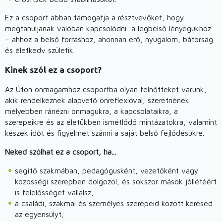
Ez a csoport abban támogatja a résztvevőket, hogy
megtanuljanak valóban kapcsolódni a legbelső lényegükhöz
– ahhoz a belső forráshoz, ahonnan erő, nyugalom, bátorság
és életkedv születik.
Kinek szól ez a csoport?
Az Úton önmagamhoz csoportba olyan felnőtteket várunk,
akik rendelkeznek alapvető önreflexióval, szeretnének
mélyebben ránézni önmagukra, a kapcsolataikra, a
szerepeikre és az életükben ismétlődő mintázatokra, valamint
készek időt és figyelmet szánni a saját belső fejlődésükre.
Neked szólhat ez a csoport, ha...
segítő szakmában, pedagógusként, vezetőként vagy
közösségi szerepben dolgozol, és sokszor mások jóllétéért
is felelősséget vállalsz,
a családi, szakmai és személyes szerepeid között keresed
az egyensúlyt,