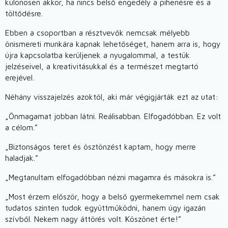
különösen akkor, ha nincs belső engedély a pihenésre és a
töltődésre.
Ebben a csoportban a résztvevők nemcsak mélyebb
önismereti munkára kapnak lehetőséget, hanem arra is, hogy
újra kapcsolatba kerüljenek a nyugalommal, a testük
jelzéseivel, a kreativitásukkal és a természet megtartó
erejével.
Néhány visszajelzés azoktól, aki már végigjárták ezt az utat:
„Önmagamat jobban látni. Reálisabban. Elfogadóbban. Ez volt
a célom.”
„Biztonságos teret és ösztönzést kaptam, hogy merre
haladjak.”
„Megtanultam elfogadóbban nézni magamra és másokra is.”
„Most érzem először, hogy a belső gyermekemmel nem csak
tudatos szinten tudok együttműködni, hanem úgy igazán
szívből. Nekem nagy áttörés volt. Köszönet érte!”