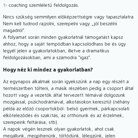
✨ coaching szemléletű feldolgozás.
Nincs szükség semmilyen előképzettségre vagy tapasztalatra.
Nem kell tudnod rajzolni, szerepelni vagy „jól beszélni
magadról”.
A folyamat során minden gyakorlatnál támogatást kapsz
ahhoz, hogy a saját tempódban kapcsolódhass be és úgy
legyél jelen a gyakorlatokban, illetve a dramatikus
feldolgozásokban, ami a számodra “igaz”.
Hogy néz ki mindez a gyakorlatban?
Az egynapos alkalmak során igyekszünk a nap egy részét a
természetben tölteni, a másik részében pedig a csoport által
hozott vagy a vezetők által tervezett témával dolgozunk
mozgással, pszichodrámával, alkotásokon keresztül (néhány
példa az előző csoportokból: belső gyermek, párkapcsolati
elköteleződés és szakítás, az otthonunk és az érzelmek,
szerepeink feltárása, stb).
A napok végén lesznek olyan gyakorlatok, ahol csak
megállunk, megpihenünk, töltődünk, lélegzünk, jelen