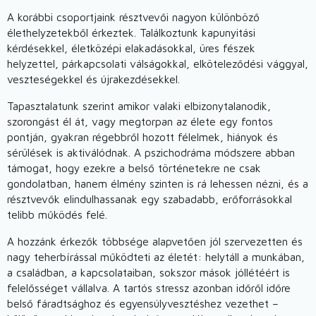
A korábbi csoportjaink résztvevői nagyon különböző
élethelyzetekből érkeztek. Találkoztunk kapunyitási
kérdésekkel, életközépi elakadásokkal, üres fészek
helyzettel, párkapcsolati válságokkal, elköteleződési vággyal,
veszteségekkel és újrakezdésekkel.
Tapasztalatunk szerint amikor valaki elbizonytalanodik,
szorongást él át, vagy megtorpan az élete egy fontos
pontján, gyakran régebbről hozott félelmek, hiányok és
sérülések is aktiválódnak. A pszichodráma módszere abban
támogat, hogy ezekre a belső történetekre ne csak
gondolatban, hanem élmény szinten is rá lehessen nézni, és a
résztvevők elindulhassanak egy szabadabb, erőforrásokkal
telibb működés felé.
A hozzánk érkezők többsége alapvetően jól szervezetten és
nagy teherbírással működteti az életét: helytáll a munkában,
a családban, a kapcsolataiban, sokszor mások jóllétéért is
felelősséget vállalva. A tartós stressz azonban időről időre
belső fáradtsághoz és egyensúlyvesztéshez vezethet –