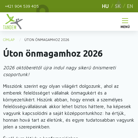
Ugrás
HU
SK
EN
+421 904 539 405
a
tartalomra
MENÜ
Main
CÍMLAP
ÚTON ÖNMAGAMHOZ 2026
You
navigation
Úton önmagamhoz 2026
are
here
2026 októberétől újra indul nagy sikerű önismereti
csoportunk!
Missziónk szerint egy olyan világért dolgozunk, ahol az
emberek felelősséget vállalnak önmagukért és a
környezetükért. Hiszünk abban, hogy ennek a személyes
felelősségvállalásnak akkor lehet biztos háttere, ha képesek
vagyunk kapcsolódni a saját középpontunkhoz: ha értjük,
honnan hová tart az életünk, és egyre tudatosabban vagyunk
jelen a szerepeinkben.