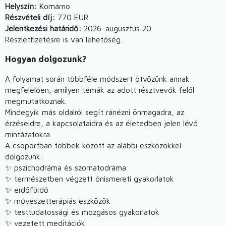
Helyszín:
Komárno
Részvételi díj:
770 EUR
Jelentkezési határidő:
2026. augusztus 20.
Részletfizetésre is van lehetőség.
Hogyan dolgozunk?
A folyamat során többféle módszert ötvözünk annak
megfelelően, amilyen témák az adott résztvevők felől
megmutatkoznak.
Mindegyik más oldalról segít ránézni önmagadra, az
érzéseidre, a kapcsolataidra és az életedben jelen lévő
mintázatokra.
A csoportban többek között az alábbi eszközökkel
dolgozunk:
✨ pszichodráma és szomatodráma
✨ természetben végzett önismereti gyakorlatok
✨ erdőfürdő
✨ művészetterápiás eszközök
✨ testtudatossági és mozgásos gyakorlatok
✨ vezetett meditációk