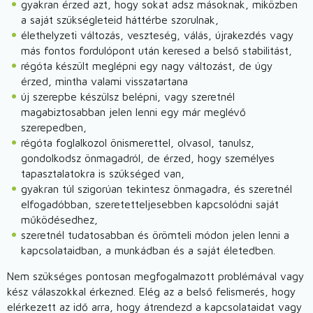
gyakran érzed azt, hogy sokat adsz másoknak, miközben
a saját szükségleteid háttérbe szorulnak,
élethelyzeti változás, veszteség, válás, újrakezdés vagy
más fontos fordulópont után keresed a belső stabilitást,
régóta készült meglépni egy nagy változást, de úgy
érzed, mintha valami visszatartana
új szerepbe készülsz belépni, vagy szeretnél
magabiztosabban jelen lenni egy már meglévő
szerepedben,
régóta foglalkozol önismerettel, olvasol, tanulsz,
gondolkodsz önmagadról, de érzed, hogy személyes
tapasztalatokra is szükséged van,
gyakran túl szigorúan tekintesz önmagadra, és szeretnél
elfogadóbban, szeretetteljesebben kapcsolódni saját
működésedhez,
szeretnél tudatosabban és örömteli módon jelen lenni a
kapcsolataidban, a munkádban és a saját életedben.
Nem szükséges pontosan megfogalmazott problémával vagy
kész válaszokkal érkezned. Elég az a belső felismerés, hogy
elérkezett az idő arra, hogy átrendezd a kapcsolataidat vagy