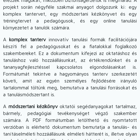
érezzék magukat, miközben biztonságérzetük is megmarad. A
projekt során négyféle szakmai anyagot dolgozunk ki: egy
komplex tantervet, egy módszertani kézikönyvet és egy
tréningtervet a pedagógusok, és egy online tanulási
környezetet a tanulók számára.
A
komplex tanterv
innovatív tanulási formák facilitációjára
készíti fel a pedagógusokat és a fiatalokkal foglalkozó
szakembereket. Ez a dokumentum kifejezi az oktatáshoz és
tanuláshoz való hozzáállásunkat, az értékrendünket és a
tananyagfejlesztéssel kapcsolatos elgondolásainkat is.
Formátumát tekintve a hagyományos tanterv szerkezetét
követi, amit az egyén személyes fejlődésére irányuló
tartalommal töltünk meg, bemutatva a tanulási forrásokat és
a tanulásmódszertant is.
A
módszertani kézikönyv
oktatói segédanyagokat tartalmaz,
bármely, pedagógiai tevékenységet végző szakember
számára. A PDF formátumban letölthető és nyomtatott
verzióban is elérhető dokumentum bemutatja a tanulás- és
tanításelméleti hozzáállásunk elméleti hátterét is, illetve olyan