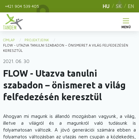
Ugrás
HU
SK
EN
+421 904 539 405
a
tartalomra
MENÜ
Main
CÍMLAP
PROJEKTJEINK
You
FLOW - UTAZVA TANULNI SZABADON – ÖNISMERET A VILÁG FELFEDEZÉSÉN
navigation
KERESZTÜL
are
2021. 06. 30
here
FLOW - Utazva tanulni
szabadon – önismeret a világ
felfedezésén keresztül
Ahogyan mi magunk is állandó mozgásban vagyunk, a világ,
illetve a világról és a magunkról való tudásunk is
folyamatosan változik. A jövő generációi számára ebben a
folyamatos változásban az utazás nem csupán a közlekedés,