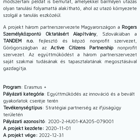
módszertani példát is bemutat, amelyekkel bármilyen utazás
olyan tanulási folyamattá alakítható, ahol az utazó környezete
szolgál a tanulás eszközéül.
A projekt három partnerszervezete Magyarországon a
Rogers
Személyközpontú Oktatásért Alapítvány
, Szlovákiában a
TANDEM n.o.
fejlesztő és képző nonprofit szervezet,
Görögországban az
Active Citizens Partnership
nonprofit
szervezet. Az együttműködést a három partnerszervezet
saját szakmai tudásának és tapasztalatának megosztásával
gazdagítja.
Program
: Erasmus +
Pályázati kategória
: Együttműködés az innováció és a bevált
gyakorlatok cseréje terén
Tevékenységtípus
: Stratégiai partnerség az ifjúságügy
területén
Pályázati azonosító
: 2020-2-HU01-KA205-079001
A projekt kezdete:
2020-11-01
A projekt vége:
2022-12-31