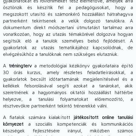
gyakorlatokat és rövidfilmeket tesz elérhetővé, amelyek arra
ösztönzik és készítik fel a pedagógusokat, hogy a
megszokott utasító és számonkérő hozzáállást hátrahagyva
partnerként tekintsenek a velük dolgozó tanulókra. A
dokumentum direkt módszertani útmutatást tartalmaz arra
vonatkozóan, hogy az utazás témakörével dolgozva hogyan
segítsük elő a tanulók személyes belső fejlődését. A
gyakorlatok az utazás tematikájához kapcsolódnak, de
elvégzésükhöz a tanulóknak nem szükséges elutazniuk.
A
tréningterv
a metodológiai kézikönyv gyakorlataira építő
30 órás kurzus, amely részletes feladatleírásokkal, a
gyakorlatok becsült időtartamának megjelenítésével és a
kellékek felsorolásával segíti azokat a tanárokat, akik
szeretnének a hagyományos oktatói hozzáállást háttérbe
helyezve, a tanulási folyamatokat előremozdító, a
résztvevőkre partnerként tekintő trénerekké válni.
A fiatalok számára kialakított
játékosított online tanulási
környezet
a szociális kompetenciák és kommunikációs
készségek fejlesztésére irányul, miközben számos