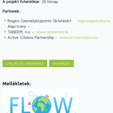
A projekt futamideje:
26 hónap
Partnerek:
Rogers Személyközpontú Oktatásért
rogersalapitvany.hu
Alapítvány -
TANDEM, n.o. -
www.tandemno.sk
Active Citizens Partnership -
www.activecitizens.eu
UTAZÁS ÉS ÖNISMERET
ERASMUS+
Mellékletek
Image