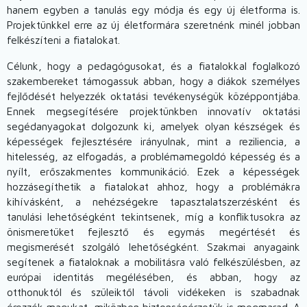
hanem egyben a tanulás egy módja és egy új életforma is.
Projektünkkel erre az új életformára szeretnénk minél jobban
felkészíteni a fiatalokat.
Célunk, hogy a pedagógusokat, és a fiatalokkal foglalkozó
szakembereket támogassuk abban, hogy a diákok személyes
fejlődését helyezzék oktatási tevékenységük középpontjába.
Ennek megsegítésére projektünkben innovatív oktatási
segédanyagokat dolgozunk ki, amelyek olyan készségek és
képességek fejlesztésére irányulnak, mint a reziliencia, a
hitelesség, az elfogadás, a problémamegoldó képesség és a
nyílt, erőszakmentes kommunikáció. Ezek a képességek
hozzásegíthetik a fiatalokat ahhoz, hogy a problémákra
kihívásként, a nehézségekre tapasztalatszerzésként és
tanulási lehetőségként tekintsenek, míg a konfliktusokra az
önismeretüket fejlesztő és egymás megértését és
megismerését szolgáló lehetőségként. Szakmai anyagaink
segítenek a fiataloknak a mobilitásra való felkészülésben, az
európai identitás megélésében, és abban, hogy az
otthonuktól és szüleiktől távoli vidékeken is szabadnak