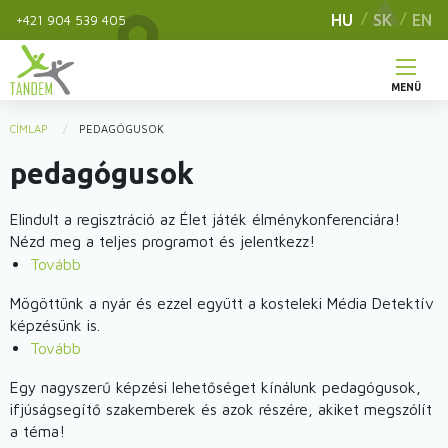
Ugrás
HU
SK
EN
+421 904 539 405
a
tartalomra
MENÜ
Main
CÍMLAP
PEDAGÓGUSOK
You
navigation
pedagógusok
are
here
Elindult a regisztráció az Élet játék élménykonferenciára!
Nézd meg a teljes programot és jelentkezz!
Tovább
(Az
élet
Mögöttünk a nyár és ezzel együtt a kosteleki Média Detektív
játék
képzésünk is.
2023
Tovább
(Média
élménykonferencia)
Detektívekké
Egy nagyszerű képzési lehetőséget kínálunk pedagógusok,
váltunk)
ifjúságsegítő szakemberek és azok részére, akiket megszólít
a téma!