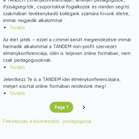
Komáromban)
Az
ifjúságsegítők, csoportokkal foglalkozók és minden segítő
élet
szakmában tevékenykedő kollégánk számára hívunk életre,
játék
immár negyedik alkalommal.
2022
Tovább
(Az
élménykonferenciánkra)
élet
Az élet játék – ezzel a címmel került megrendezésre immár
játék
harmadik alkalommal a TANDEM non-profit szervezet
2022)
élménykonferenciája, idén is teljesen online formában, nem
csak pedagógusoknak.
Tovább
(Az
élet
Jelentkezz Te is a TANDEM idei élménykonferenciájára,
játék
melyet ezúttal online formában rendezünk meg!
2021
Tovább
(Az
-
élet
élmény
Page 1
játék
Oldalszámozás
You're on
volt!)
-
Feliratkozás a következőre: pedagógusok
élménykonferencia
nem
csak