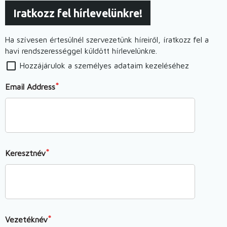
pedagógusoknak
Iratkozz fel hírlevelünkre!
|
részletes
Ha szívesen értesülnél szervezetünk híreiről, íratkozz fel a
program
havi rendszerességgel küldött hírlevelünkre.
és
Hozzájárulok a személyes adataim kezeléséhez
jelentkezés)
Email Address
Keresztnév
Vezetéknév