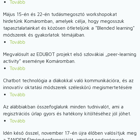
Tovább
(Buktassuk
le
Május 15-én és 22-én tudásmegosztó workshopokat
az
hirdetünk Komáromban, amelyek célja, hogy megosszuk
álhíreket
tapasztalatainkat és közösen ötleteljünk a "Blended learning"
és
módszerek és gyakorlatok témájában.
internetes
Tovább
(EDUBOT
csalásokat!)
-
Megvalósult az EDUBOT projekt első szlovákiai „peer-learning
tudásmegosztó
activity” eseménye Komáromban.
workshopok)
Tovább
(Megvalósult
az
Chatbot technológia a diákokkal való kommunikációra, és az
EDUBOT
innovatív oktatási módszerek széleskörű megismertetésére
projekt
Tovább
(Budapesten
első
került
szlovákiai
Az alábbiakban összefoglalunk minden tudnivalót, ami a
sor
„peer-
regisztrációs űrlap gyors és hatékony kitöltéséhez jól jöhet.
az
Tovább
learning
(Megnyílt
EduBot
activity”
a
második
Idén késő ősszel, november 17-én újra élőben valósítjuk meg
eseménye
jelentkezés
partnertalálkozójára)
a TANDEM Élménykonferenciáját, amelyet pedagógusok,