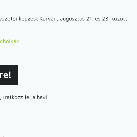
vezetői képzést Karván, augusztus 21. és 23. között.
echnikák
re!
 íratkozz fel a havi
z