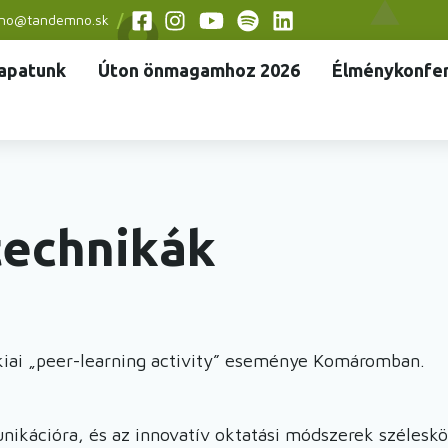
no@tandemno.sk
Social
apatunk
Úton önmagamhoz 2026
Élménykonfer
menu
technikák
kiai „peer-learning activity” eseménye Komáromban.
nikációra, és az innovatív oktatási módszerek széles