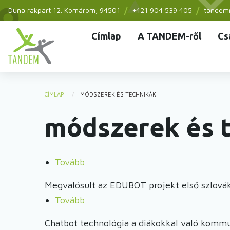
Ugrás
Duna rakpart 12.
Komárom
, 94501
+421 904 539 405
tandem
a
Címlap
A TANDEM-ről
Cs
tartalomra
Main
navigation
CÍMLAP
MÓDSZEREK ÉS TECHNIKÁK
You
módszerek és 
are
here
Tovább
(Mesterséges
intelligencia
Megvalósult az EDUBOT projekt első szlová
az
Tovább
(Megvalósult
oktatásban?
az
–
Chatbot technológia a diákokkal való kommu
EDUBOT