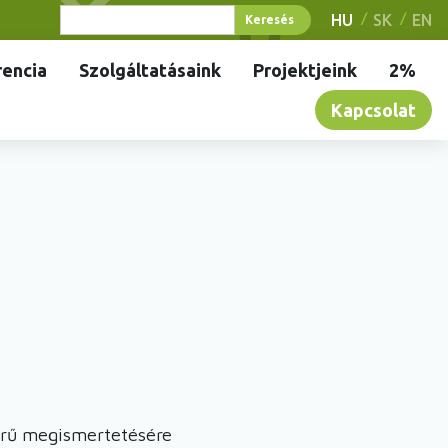
HU
SK
EN
encia
Szolgáltatásaink
Projektjeink
2%
Kapcsolat
körű megismertetésére