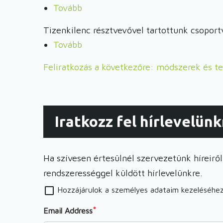
megvalósultak
Tovább
(Budapesten
projekt
az
került
első
Tizenkilenc résztvevővel tartottunk csoport
EDUBOT
sor
szlovákiai
Tovább
(Trénerképzőt
projekt
az
„peer-
tartottunk
szlovákiai
EduBot
Feliratkozás a következőre: módszerek és t
learning
Karván)
„peer-
második
activity”
learning
partnertalálkozójára)
eseménye
activity”
Komáromban)
eseményei)
Iratkozz fel hírlevelünk
Ha szívesen értesülnél szervezetünk híreiről,
rendszerességgel küldött hírlevelünkre.
Hozzájárulok a személyes adataim kezeléséhe
Email Address