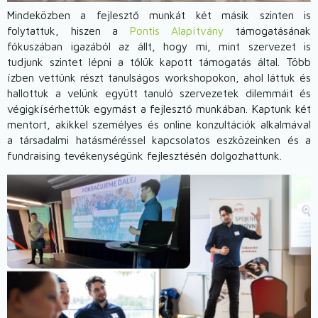
Mindeközben a fejlesztő munkát két másik szinten is
folytattuk, hiszen a
Pontis Alapítvány
támogatásának
fókuszában igazából az állt, hogy mi, mint szervezet is
tudjunk szintet lépni a tőlük kapott támogatás által. Több
ízben vettünk részt tanulságos workshopokon, ahol láttuk és
hallottuk a velünk együtt tanuló szervezetek dilemmáit és
végigkísérhettük egymást a fejlesztő munkában. Kaptunk két
mentort, akikkel személyes és online konzultációk alkalmával
a társadalmi hatásméréssel kapcsolatos eszközeinken és a
fundraising tevékenységünk fejlesztésén dolgozhattunk.
Image