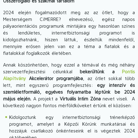
Összefoglaló és szakmai tartalom
2024 elején fogalmazódott meg az az ötlet, hogy a
Mesterségem CíMERRE? elnevezésű, egész napos
pályaorientációs programunk mintájára egy hasonlóan színes
és lendületes, internetbiztonsági programot is
kidolgozhatnánk, hiszen láttuk, észleltük mindenfelől,
mennyire erősen jelen van ez a téma a fiatalok és a
fiatalokkal foglalkozók életében.
Annak köszönhetően, hogy ezzel a témával és még néhány
szervezetfejlesztési célunkkal
bekerültünk a
Pontis
Alapítvány
Akcelerátor programjába
, az ötlet sokkal több
lett, mint egyszerű programfejlesztés:
egy intenzív és
szemléletformáló, egyéves folyamatba léptünk be 2024
május elején.
A projekt a
Virtuális Intim Zóna
nevet viseli. A
következő nagyon fontos mérföldköveket értünk el közösen:
Kidolgoztunk egy internetbiztonsági trénerképző
programot, amelyet a Képzői Körünk munkatársai és
hozzájuk csatlakozó önkénteseink el is végeztek 2024
októberében.