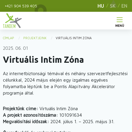
Ugrás
HU
SK
EN
+421 904 539 405
a
tartalomra
MENÜ
Main
CÍMLAP
PROJEKTJEINK
VIRTUÁLIS INTIM ZÓNA
You
navigation
2025. 06. 01
are
Virtuális Intim Zóna
here
Az internetbiztonsági témával és néhány szervezetfejlesztési
célunkkal, 2024 május elején egy izgalmas egyéves
folyamatba léptünk be a Pontis Alapítvány Akcelerátor
programja által.
Projektünk címe:
Virtuális Intim Zóna
A projekt azonosítószáma:
101091634
Megvalósítási időszak:
2024. július 1. – 2025. május 31.