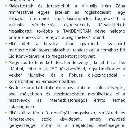
Kialakítottuk és leteszteltük a Virtuális Intim Zóna
minifesztivál egyes játékait és foglalkozásait: egy
félnapos, önismereti alapú kiscsoportos foglalkozást, a
Virtuális Védelmezők cybersecurity társasjátékot.
Megalkottuk továbbá a TANDEMGRAM névre hallgató
online álhír-kvízt, létrejött a Segíthetek?! stand.
Elkészültek a kreatív stand gyakorlatai, valamint
megosztották tapasztalataikat, tanácsaikat a témához illő
Élő Könyvtárunk első megszólított könyveit.
Megvalósítottunk két tesztrendezvényt, közel húsz fős
stábbal, több mint 150 résztvevővel, együttműködve a
Vekker Műhellyel és a Fókusz diákszínpaddal –
Komáromban és Rimaszombatban.
Kiviteleztünk két diákönkormányzatoknak szóló hétvégét,
ahol mélyebben és részletesebben merülhettek el a
résztvevők az internetbiztonságot érintő témák
sokaságában.
Elkészült a téma fontosságát hangsúlyozó, szülőknek és
felnőtteknek szóló kisvideónk, amely művészi
igényességgel mutat rá a megelőzés lehetőségeire.