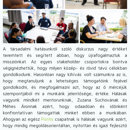
A társadalmi hatásunkról szóló diskurzus nagy értéket
teremtett és segített abban, hogy újrafogalmaztuk a
missziónkat. Az egyes stakeholder csoportokra bontva
végignézhettük, hogy milyen közép- és rövid távú célokban
gondolkodunk. Hasonlóan nagy kihívás volt számunkra az is,
hogy megtanuljunk a lehetséges támogatóink fejével
gondolkodni, és megfogalmazni azt, hogy az ő mércéjük
szempontjából mi a munkánk jelentősége, értéke. Hálásak
vagyunk mindkét mentorunknak, Zuzana Suchovának és
Méhes Áronnak azért, hogy odaadóan és időnként
konfrontatívan támogattak minket ebben a munkában.
Ahogyan az egész
Pontis
csapatnak is hálásak vagyunk azért,
hogy mindig megoldásorientáltan, nyitottan és igazi fejlesztő