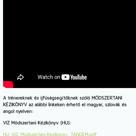
A trénereknek és ijfúságsegítőknek szóló MÓDSZERTANI
KÉZIKÖNYV az alábbi linkeken érhető el magyar, szlovák és
angol nyelven:
VIZ Módszertani Kézikönyv (HU):
Document
HU_VIZ_Modszertani Kezikonyv_TANDEM.pdf