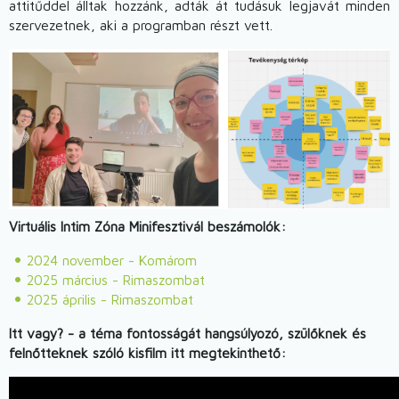
attitűddel álltak hozzánk, adták át tudásuk legjavát minden
szervezetnek, aki a programban részt vett.
Image
Virtuális Intim Zóna Minifesztivál beszámolók:
2024 november - Komárom
2025 március - Rimaszombat
2025 április - Rimaszombat
Itt vagy? - a téma fontosságát hangsúlyozó, szülőknek és
felnőtteknek szóló kisfilm itt megtekinthető: