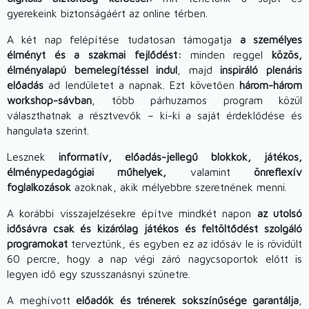
gyerekeink biztonságáért az online térben.
A két nap felépítése tudatosan támogatja
a személyes
élményt és a szakmai fejlődést:
minden reggel
közös,
élményalapú bemelegítéssel indul
, majd
inspiráló plenáris
előadás
ad lendületet a napnak. Ezt követően
három-három
workshop-sávban
, több párhuzamos program közül
választhatnak a résztvevők – ki-ki a saját érdeklődése és
hangulata szerint.
Lesznek
informatív, előadás-jellegű blokkok, játékos,
élménypedagógiai műhelyek,
valamint
önreflexív
foglalkozások
azoknak, akik mélyebbre szeretnének menni.
A korábbi visszajelzésekre építve mindkét napon
az utolsó
idősávra csak és kizárólag játékos és feltöltődést szolgáló
programokat
terveztünk, és egyben ez az idősáv le is rövidült
60 percre, hogy a nap végi záró nagycsoportok előtt is
legyen idő egy szusszanásnyi szünetre.
A meghívott
előadók és trénerek sokszínűsége garantálja
,