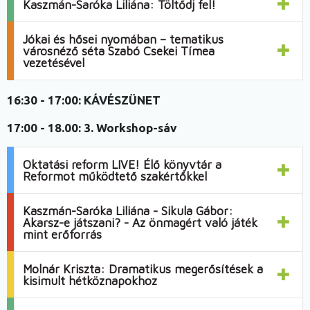
Kaszmán-Saróka Liliána: Töltődj fel!
Jókai és hősei nyomában – tematikus
városnéző séta Szabó Csekei Tímea
vezetésével
16:30 - 17:00:
KÁVÉSZÜNET
17:00 - 18.00:
3. Workshop-sáv
Oktatási reform LIVE! Élő könyvtár a
Reformot működtető szakértőkkel
Kaszmán-Saróka Liliána - Sikula Gábor:
Akarsz-e játszani? - Az önmagért való játék
mint erőforrás
Molnár Kriszta: Dramatikus megerősítések a
kisimult hétköznapokhoz