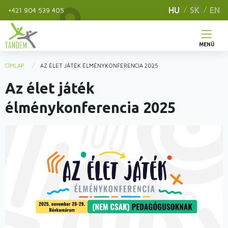
Ugrás
HU
SK
EN
+421 904 539 405
a
tartalomra
MENÜ
Main
CÍMLAP
AZ ÉLET JÁTÉK ÉLMÉNYKONFERENCIA 2025
You
navigation
Az élet játék
are
here
élménykonferencia 2025
Image