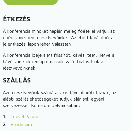
ÉTKEZÉS
A konferencia mindkét napján meleg főétellel várjuk az
ebédszünetben a résztvevőinket. Az ebéd-kínálatból a
jelentkezési lapon lehet választani.
A konferencia ideje alatt frissítőt, kávét, teát, illetve a
kávészünetekben apró nassolnivalót biztosítunk a
résztvevőinknek.
SZÁLLÁS
Azon résztvevőink számára, akik távolabbról utaznak, az
alábbi szálláslehetőségeket tudjuk ajánlani, egyéni
szervezéssel, Komárom belvárosában:
Litovel Panzió
Banderium