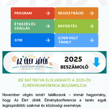
PROGRAM
REGISZTRÁCIÓ
ÉTKEZÉS ÉS
BEFIZETÉS
SZÁLLÁS
ILYEN VOLT
GYIK
TAVALY
IDE KATTINTVA ELOLVASHATÓ A 2025-ÖS
ÉLMÉNYKONFERENCIA BESZÁMOLÓJA
November végén ismét találkozunk – immár hagyomány,
hogy Az Élet Játék Élménykonferencia a tanév egyik
leginspirálóbb szakmai és közösségi eseménye.