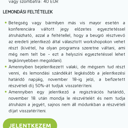
vagy szombatra: 40 EUR
LEMONDÁSI FELTÉTELEK
Betegség vagy bármilyen más vis mayor esetén a
konferenciára váltott jegy előzetes egyeztetéssel
átruházható, azzal a feltétellel, hogy a beugró résztvevő
az eredeti jelentkező által választott workshopokon vehet
részt (kivétel, ha olyan programra szeretne váltani, ami
még nem telt be - ezt a helyszíni egyeztetéssel lehet
legkönnyebben megoldani).
Amennyiben bejelentkezett valaki, de mégsem tud részt
venni, és lemondási szándékát legkésőbb a jelentkezési
határidő napjáig, november 18-ig jelzi, a befizetett
részvételi díj 50%-át tudjuk visszatéríteni.
Amennyiben egy jelentkező a regisztrációs határidő,
november 18. után mondja le részvételét és nem tudja
átruházni a jegyét, sajnos nem áll módunkban a részvételi
díjat visszatéríteni.
JELENTKEZEM