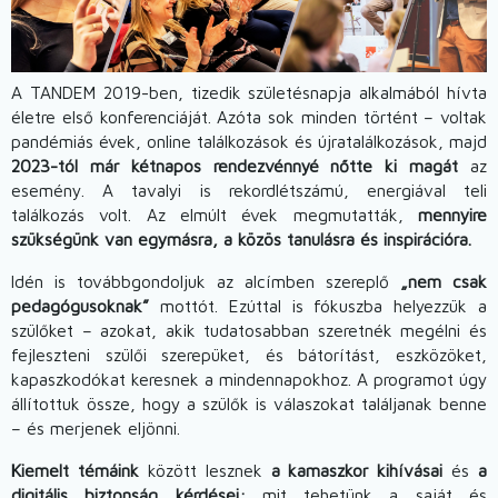
A TANDEM 2019-ben, tizedik születésnapja alkalmából hívta
életre első konferenciáját. Azóta sok minden történt – voltak
pandémiás évek, online találkozások és újratalálkozások, majd
2023-tól már kétnapos rendezvénnyé nőtte ki magát
az
esemény. A tavalyi is rekordlétszámú, energiával teli
találkozás volt. Az elmúlt évek megmutatták,
mennyire
szükségünk van egymásra, a közös tanulásra és inspirációra.
Idén is továbbgondoljuk az alcímben szereplő
„nem csak
pedagógusoknak”
mottót. Ezúttal is fókuszba helyezzük a
szülőket – azokat, akik tudatosabban szeretnék megélni és
fejleszteni szülői szerepüket, és bátorítást, eszközöket,
kapaszkodókat keresnek a mindennapokhoz. A programot úgy
állítottuk össze, hogy a szülők is válaszokat találjanak benne
– és merjenek eljönni.
Kiemelt témáink
között lesznek
a kamaszkor kihívásai
és
a
digitális biztonság kérdései:
mit tehetünk a saját és