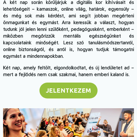
A két nap során körüljárjuk a digitális kor kihívásait és
lehetőségeit – kamaszok, online világ, határok, egyensúly –
és még sok más kérdést, ami segít jobban megérteni
önmagunkat és egymást. Arra keressük a választ, hogyan
tudunk jól jelen lenni szülőként, pedagógusként, emberként –
miközben megőrizzük mentális egészségünket és
kapcsolataink minőségét. Lesz szó tanulásmódszertanról,
online biztonságról, és arról is, hogyan tudjuk támogatni
egymást a mindennapokban.
Két nap, amely feltölt, elgondolkodtat, és új lendületet ad –
mert a fejlődés nem csak szakmai, hanem emberi kaland is.
JELENTKEZEM
Image