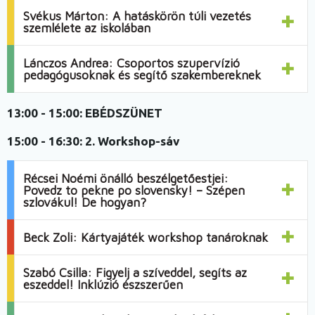
Svékus Márton: A hatáskörön túli vezetés
szemlélete az iskolában
Lánczos Andrea: Csoportos szupervízió
pedagógusoknak és segítő szakembereknek
13:00 - 15:00:
EBÉDSZÜNET
15:00 - 16:30:
2. Workshop-sáv
Récsei Noémi önálló beszélgetőestjei:
Povedz to pekne po slovensky! – Szépen
szlovákul! De hogyan?
Beck Zoli: Kártyajáték workshop tanároknak
Szabó Csilla: Figyelj a szíveddel, segíts az
eszeddel! Inklúzió észszerűen