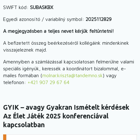
SWIFT kód:
SUBASKBX
Egyedi azonosító / variabilný symbol:
2025112829
A megjegyzésben a teljes nevet kérjük feltüntetni!
A befizetett összeg beérkezéséről kollégáink mindenkinek
visszajeleznek majd.
Amennyiben a számlázással kapcsolatosan felmerülne valami
speciális igényük, keressék a koordinátort bizalommal, e-
mailes formában (
molnar.kriszta@tandemno.sk
) vagy
telefonon:
+421 907 29 67 64
GYIK – avagy Gyakran Ismételt kérdések
Az Élet Játék 2025 konferenciával
kapcsolatban