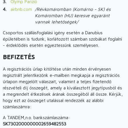
Olymp Panzió
airbnb.com
/Révkomáromban (Komárno - SK) és
Komáromban (HU) keresve egyaránt
vannak lehetőségek/
Csoportos szállásfoglalási igény esetén a Danubius
épületében is tudunk, korlátozott számban szobákat foglalni
- érdeklődés esetén egyeztessünk személyesen.
BEFIZETÉS
A regisztrációs űrlap kitöltése után minden érvényesen
regisztrált jelentkezőnk e-mailben megkapja a regisztrációs
űrlapon megjelölt válaszait, valamint a teljes fizetendő
részvételi díj összegét, amely a kiválasztott jegytípusból és
a megrendelt étkezések árának összegéből áll össze. Kérjük,
hogy ezt az összeget utalással rendezzék az alábbi
számlaszámra:
A TANDEM,n.o. bankszámlaszáma:
SK7302000000002659482553