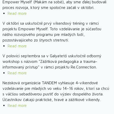
Empower Myself (Makám na sobě), aby sme ďalej budovali
pozornosti:
proces rozvoja, ktorý sme spoločne začali v októbri.
aktívne
Read more
about
občianstvo
Empower
-
V októbri sa uskutočnil prvý víkendový tréning v rámci
Myself
projektu Empower Myself. Toto vzdelávanie je súčasťou
Empower
2025
nášho rozvojového programu pre mladých ľudí,
Myself
-
pozostávajúceho zo štyroch stretnutí.
2025
Víkend
Read more
about
-
finančnej
Empower
3.
V polovici septembra sa v Galyatető uskutočnil odborný
gramotnosti
Myself
víkend
workshop s názvom "Zážitková pedagogika a trauma-
2025
informovaný prístup" v rámci projektu Re.Connection.
–
Read more
about
Uskutočnil
Re.Connection
sa
Nezisková organizácia TANDEM vyhlasuje 4-víkendové
–
vzdelávanie pre mladých vo veku 14–16 rokov, ktorí sa chcú
1.
Trénerské
s väčšou sebadôverou pustiť do výziev dospelého života.
víkendový
vzdelávanie
Účastníkov čakajú praktické, hravé a zážitkové víkendy.
workshop
v
Read more
about
Galyatető
Empower