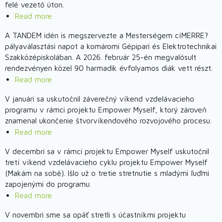
a
felé vezető úton.
2026-
Read more
about
os
Messzelátó
A TANDEM idén is megszervezte a Mesterségem cíMERRE?
Messzelátó
2026
pályaválasztási napot a komáromi Gépipari és Elektrotechnikai
2.
-
Szakközépiskolában. A 2026. február 25-én megvalósult
hétvégéje
Megvalósult
rendezvényen közel 90 harmadik évfolyamos diák vett részt.
az
Read more
about
1.
Élményekkel
V januári sa uskutočnil záverečný víkend vzdelávacieho
hétvége
a
programu v rámci projektu Empower Myself, ktorý zároveň
tudatos
znamenal ukončenie štvorvíkendového rozvojového procesu.
döntések
Read more
about
felé
Empower
-
V decembri sa v rámci projektu Empower Myself uskutočnil
Myself
tretí víkend vzdelávacieho cyklu projektu Empower Myself
Pályaválasztási
2025
(Makám na sobě). Išlo už o tretie stretnutie s mladými ľuďmi
nap
-
zapojenými do programu.
az
Záverečný
Read more
about
Ipariban
víkend
V
V novembri sme sa opäť stretli s účastníkmi projektu
centre