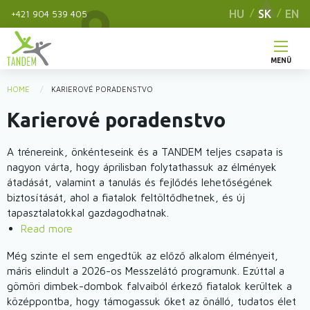
Skip
HU
SK
EN
+421 904 539 405
to
main
content
MENÜ
Hlavné
HOME
KARIEROVÉ PORADENSTVO
You
menu
Karierové poradenstvo
are
here
A trénereink, önkénteseink és a TANDEM teljes csapata is
nagyon várta, hogy áprilisban folytathassuk az élmények
átadását, valamint a tanulás és fejlődés lehetőségének
biztosítását, ahol a fiatalok feltöltődhetnek, és új
tapasztalatokkal gazdagodhatnak.
Read more
about
Elültetjük
Még szinte el sem engedtük az előző alkalom élményeit,
magunkat…
máris elindult a 2026-os Messzelátó programunk. Ezúttal a
-
gömöri dimbek-dombok falvaiból érkező fiatalok kerültek a
Megvalósult
középpontba, hogy támogassuk őket az önálló, tudatos élet