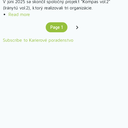
V júni 2025 sa skončil spoločný projekt "Kompas vol.2"
(HU)
Myself
(Iránytű vol.2), ktorý realizovali tri organizácie.
–
Read more
about
Pracujem
Projekt
na
Page 1
"Kompas"
Pagination
You're on
sebe
–
Subscribe to Karierové poradenstvo
komunita,
prístup,
praktické
vedomosti
pre
odborníkov
pracujúcich
s
mládežou