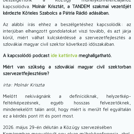
kapcsolódva.
Molnár Krisztát, a TANDEM szakmai vezetőjét
kérdezte Köteles Szabolcs a Pátria Rádió adásában.
Az alábbi írás ehhez a beszélgetéshez kapcsolódik: az
interjúban elhangzott gondolatokat viszi tovább, és azt járja
körül, miért válhat kulcskérdéssé a szervezetfejlesztés a
szlovákiai magyar civil szektor következő időszakában.
A kapcsolódó podcast
ide kattintva
meghallgatható.
Miért van szükség a szlovákiai magyar civil szektorban
szervezetfejlesztésre?
írta: Molnár Kriszta
Mielőtt nekivágnánk a definícióknak, helyzetkép-
feltérképezésnek, egyéb hosszas felvezetőknek,
mindenekelőtt talán arról, hogy miért is merült fel egyáltalán
ez a kérdés pont itt és pont most.
2026. május 29-én délután a Köz.ügy szervezésében
Komáromban megvalósult egy olyan műhelykonferencia, ahol