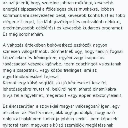
az azt jelenti, hogy szeretne jobban működni, kevesebb
energiát elpazarolni a fölösleges plusz munkákra, jobban
kommunikálni szervezeten belül, kevesebb konfliktust és több
elégedettséget, tisztább jövőképet és motiválóbb célokat,
eredményesebb célelérést és kevesebb kudarcos programot.
És még sorolhatnám.
A változás érdekében bekövetkező eszközök nagyon
színesen válogathatók: dönthetnek úgy, hogy tanulni fognak
képzéseken és tréningeken, egyéni vagy csoportos
tanácsadást vesznek igénybe, team coachingot valósítanak
meg a csapatnak, vagy közös tréninget, ami az
együttműködésüket fejleszti.
Kapnak egy külső segítőt, aki jó kérdéseket tesz fel,
lehetőségekre mutat rá, belülről nem látható dinamikákra
hívja fel a figyelmet, megerősít vagy éppen elbizonytalanít.
Ez életszerűtlen a szlovákiai magyar valóságban? Igen, egy
részében az. Mert vannak, akik úgy gondolják, hogy az ő
dolgukat náluk nem tudhatja jobban senki – nem képesek
nyitottá tenni magukat a külső szemlélők meglátásainak