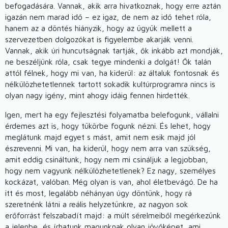
befogadására. Vannak, akik arra hivatkoznak, hogy erre aztán
igazán nem marad idő – ez igaz, de nem az idő tehet róla,
hanem az a döntés hiányzik, hogy az ügyük mellett a
szervezetben dolgozókat is figyelembe akarják venni.
Vannak, akik úri huncutságnak tartják, ők inkább azt mondják,
ne beszéljünk róla, csak tegye mindenki a dolgát! Ők talán
attól félnek, hogy mi van, ha kiderül: az általuk fontosnak és
nélkülözhetetlennek tartott sokadik kultúrprogramra nincs is
olyan nagy igény, mint ahogy idáig fennen hirdették.
Igen, mert ha egy fejlesztési folyamatba belefogunk, vállalni
érdemes azt is, hogy tükörbe fogunk nézni. És lehet, hogy
meglátunk majd egyet s mást, amit nem esik majd jól
észrevenni. Mi van, ha kiderül, hogy nem arra van szükség,
amit eddig csináltunk, hogy nem mi csináljuk a legjobban,
hogy nem vagyunk nélkülözhetetlenek? Ez nagy, személyes
kockázat, valóban. Még olyan is van, ahol életbevágó. De ha
itt és most, legalább néhányan úgy döntünk, hogy rá
szeretnénk látni a reális helyzetünkre, az nagyon sok
erőforrást felszabadít majd: a múlt sérelmeiből megérkezünk
a jelenbe, és írhatunk magunknak olyan jövőképet, ami