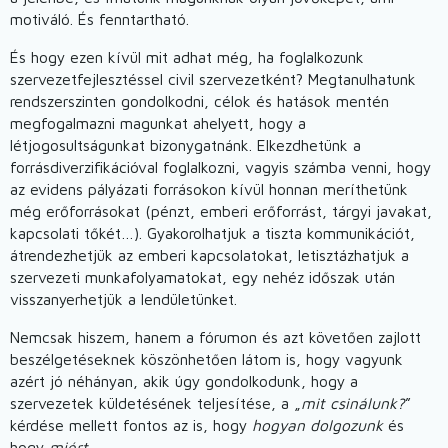
motiváló. És fenntartható.
És hogy ezen kívül mit adhat még, ha foglalkozunk
szervezetfejlesztéssel civil szervezetként? Megtanulhatunk
rendszerszinten gondolkodni, célok és hatások mentén
megfogalmazni magunkat ahelyett, hogy a
létjogosultságunkat bizonygatnánk. Elkezdhetünk a
forrásdiverzifikációval foglalkozni, vagyis számba venni, hogy
az evidens pályázati forrásokon kívül honnan meríthetünk
még erőforrásokat (pénzt, emberi erőforrást, tárgyi javakat,
kapcsolati tőkét…). Gyakorolhatjuk a tiszta kommunikációt,
átrendezhetjük az emberi kapcsolatokat, letisztázhatjuk a
szervezeti munkafolyamatokat, egy nehéz időszak után
visszanyerhetjük a lendületünket.
Nemcsak hiszem, hanem a fórumon és azt követően zajlott
beszélgetéseknek köszönhetően látom is, hogy vagyunk
azért jó néhányan, akik úgy gondolkodunk, hogy a
szervezetek küldetésének teljesítése, a „
mit csinálunk?
”
kérdése mellett fontos az is, hogy
hogyan dolgozunk
és
hogy
miért
.