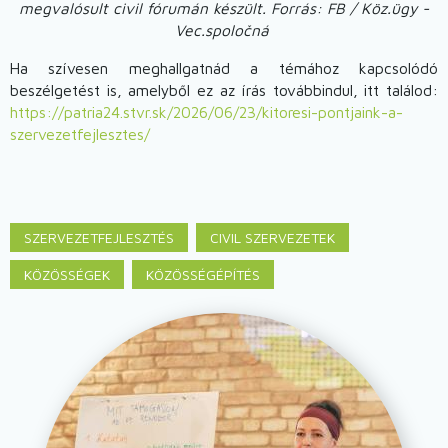
megvalósult civil fórumán készült. Forrás: FB / Köz.ügy -
Vec.spoločná
Ha szívesen meghallgatnád a témához kapcsolódó
beszélgetést is, amelyből ez az írás továbbindul, itt találod:
https://patria24.stvr.sk/2026/06/23/kitoresi-pontjaink-a-
szervezetfejlesztes/
SZERVEZETFEJLESZTÉS
CIVIL SZERVEZETEK
KÖZÖSSÉGEK
KÖZÖSSÉGÉPÍTÉS