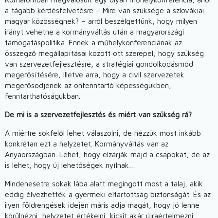
a tágabb kérdésfelvetésre – Mire van szüksége a szlovákiai
magyar közösségnek? – arról beszélgettünk, hogy milyen
irányt vehetne a kormányváltás után a magyarországi
támogatáspolitika. Ennek a műhelykonferenciának az
összegző megállapításai között ott szerepel, hogy szükség
van szervezetfejlesztésre, a stratégiai gondolkodásmód
megerősítésére, illetve arra, hogy a civil szervezetek
megerősödjenek az önfenntartó képességükben,
fenntarthatóságukban.
De mi is a szervezetfejlesztés és miért van szükség rá?
A miértre sokfelől lehet válaszolni, de nézzük most inkább
konkrétan ezt a helyzetet. Kormányváltás van az
Anyaországban. Lehet, hogy elzárják majd a csapokat, de az
is lehet, hogy új lehetőségek nyílnak…
Mindenesetre sokak lába alatt megingott most a talaj, akik
eddig élvezhették a gyermeki eltartottság biztonságát. És az
ilyen földrengések idején máris adja magát, hogy jó lenne
körülnézni, helyzetet értékelni, kicsit akár újraértelmezni