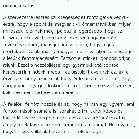
önmagunkat is.
A szervezetfejlesztés szükségességét fontolgatva vegyük
észre, hogy a szlovákiai magyar civil önnarratívákban milyen
mítoszok jelennek meg: például a legerősebb, hogy azt
hisszük, csak azért, mert egy közhasznú ügy mentén
tevékenykedünk, máris jogunk van arra, hogy teljes
mértékben valaki más (a magyar állam) vállaljon felelősséget
a létünk fennmaradásáért. Tartson el minket, gondoskodjon
rólunk. Ezzel a hozzáállással egy gyermeki létállapotba
kényszeríti mindenki magát: az újszülött gyermek az, akire
érvényes, hogy azon fölül, hogy érdemes a szeretetre, úgy,
ahogy van, egy gondoskodó felnőtt jelenlétére van szükség,
különben nem tud életben maradni.
A felelős, felnőtt hozzáállás az, hogy ha van egy ügyem, ami
fontos mások számára is, sokakat érint, akkor képes és
hajlandó leszek megteremteni azokat az erőforrásokat is,
amelyeknek köszönhetően elérhetem a célomat. Nem várom,
hogy mások vállalják helyettem a felelősséget.