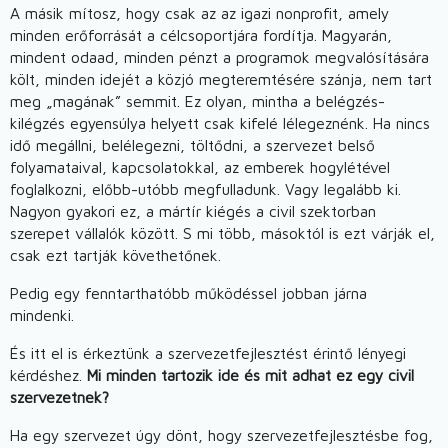
A másik mítosz, hogy csak az az igazi nonprofit, amely
minden erőforrását a célcsoportjára fordítja. Magyarán,
mindent odaad, minden pénzt a programok megvalósítására
költ, minden idejét a közjó megteremtésére szánja, nem tart
meg „magának” semmit. Ez olyan, mintha a belégzés-
kilégzés egyensúlya helyett csak kifelé lélegeznénk. Ha nincs
idő megállni, belélegezni, töltődni, a szervezet belső
folyamataival, kapcsolatokkal, az emberek hogylétével
foglalkozni, előbb-utóbb megfulladunk. Vagy legalább ki.
Nagyon gyakori ez, a mártír kiégés a civil szektorban
szerepet vállalók között. S mi több, másoktól is ezt várják el,
csak ezt tartják követhetőnek.
Pedig egy fenntarthatóbb működéssel jobban járna
mindenki.
És itt el is érkeztünk a szervezetfejlesztést érintő lényegi
kérdéshez.
Mi minden tartozik ide és mit adhat ez egy civil
szervezetnek?
Ha egy szervezet úgy dönt, hogy szervezetfejlesztésbe fog,