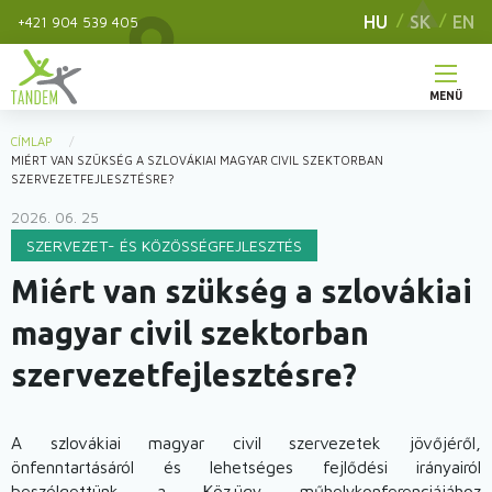
Ugrás
HU
SK
EN
+421 904 539 405
a
tartalomra
MENÜ
Main
CÍMLAP
You
MIÉRT VAN SZÜKSÉG A SZLOVÁKIAI MAGYAR CIVIL SZEKTORBAN
navigation
SZERVEZETFEJLESZTÉSRE?
are
2026. 06. 25
here
SZERVEZET- ÉS KÖZÖSSÉGFEJLESZTÉS
Miért van szükség a szlovákiai
magyar civil szektorban
szervezetfejlesztésre?
A szlovákiai magyar civil szervezetek jövőjéről,
önfenntartásáról és lehetséges fejlődési irányairól
beszélgettünk a Köz.ügy műhelykonferenciájához