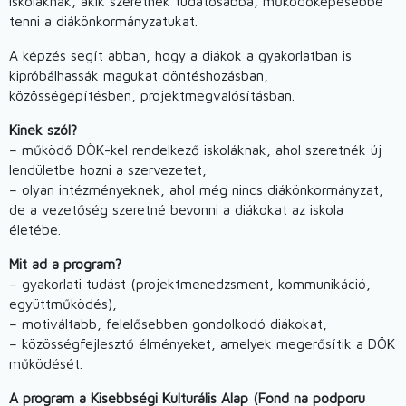
iskoláknak, akik szeretnék tudatosabbá, működőképesebbé
tenni a diákönkormányzatukat.
A képzés segít abban, hogy a diákok a gyakorlatban is
kipróbálhassák magukat döntéshozásban,
közösségépítésben, projektmegvalósításban.
Kinek szól?
– működő DÖK-kel rendelkező iskoláknak, ahol szeretnék új
lendületbe hozni a szervezetet,
– olyan intézményeknek, ahol még nincs diákönkormányzat,
de a vezetőség szeretné bevonni a diákokat az iskola
életébe.
Mit ad a program?
– gyakorlati tudást (projektmenedzsment, kommunikáció,
együttműködés),
– motiváltabb, felelősebben gondolkodó diákokat,
– közösségfejlesztő élményeket, amelyek megerősítik a DÖK
működését.
A program a Kisebbségi Kulturális Alap (Fond na podporu