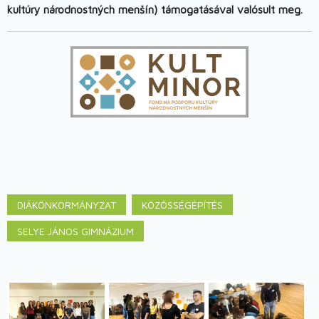
kultúry národnostných menšín) támogatásával valósult meg.
Image
DIÁKÖNKORMÁNYZAT
KÖZÖSSÉGÉPÍTÉS
SELYE JÁNOS GIMNÁZIUM