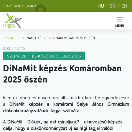
Ugrás
HU
SK
EN
+421 904 539 405
a
tartalomra
MENÜ
Main
CÍMLAP
DINAMIT KÉPZÉS KOMÁROMBAN 2025 ŐSZÉN
You
navigation
2025. 12. 15
are
SZERVEZET- ÉS KÖZÖSSÉGFEJLESZTÉS
here
DiNaMit képzés Komáromban
2025 őszén
Idén októberi és novemberi alkalmakkal került megrendezésre
a
DiNaMit képzés a komáromi Selye János Gimnázium
diákönkormányzatának tagjai számára.
A
DiNaMit - Diákok, na mit csináljunk?
- elnevezésű képzés
célja, hogy a diákönkormányzat új és régi tagjai valódi