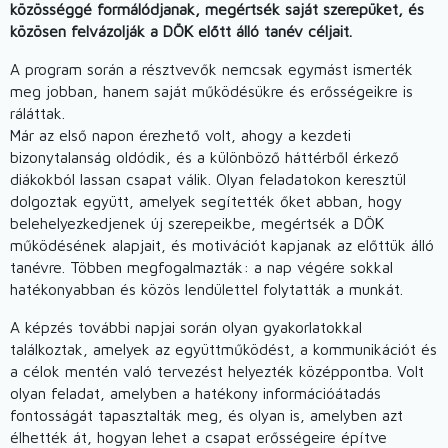
közösséggé formálódjanak, megértsék saját szerepüket, és
közösen felvázolják a DÖK előtt álló tanév céljait.
A program során a résztvevők nemcsak egymást ismerték
meg jobban, hanem saját működésükre és erősségeikre is
ráláttak.
Már az első napon érezhető volt, ahogy a kezdeti
bizonytalanság oldódik, és a különböző háttérből érkező
diákokból lassan csapat válik. Olyan feladatokon keresztül
dolgoztak együtt, amelyek segítették őket abban, hogy
belehelyezkedjenek új szerepeikbe, megértsék a DÖK
működésének alapjait, és motivációt kapjanak az előttük álló
tanévre. Többen megfogalmazták: a nap végére sokkal
hatékonyabban és közös lendülettel folytatták a munkát.
A képzés további napjai során olyan gyakorlatokkal
találkoztak, amelyek az együttműködést, a kommunikációt és
a célok mentén való tervezést helyezték középpontba. Volt
olyan feladat, amelyben a hatékony információátadás
fontosságát tapasztalták meg, és olyan is, amelyben azt
élhették át, hogyan lehet a csapat erősségeire építve