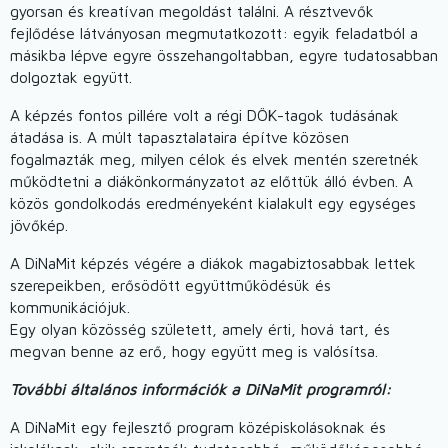
gyorsan és kreatívan megoldást találni. A résztvevők
fejlődése látványosan megmutatkozott: egyik feladatból a
másikba lépve egyre összehangoltabban, egyre tudatosabban
dolgoztak együtt.
A képzés fontos pillére volt a régi DÖK-tagok tudásának
átadása is. A múlt tapasztalataira építve közösen
fogalmazták meg, milyen célok és elvek mentén szeretnék
működtetni a diákönkormányzatot az előttük álló évben. A
közös gondolkodás eredményeként kialakult egy egységes
jövőkép.
A DiNaMit képzés végére a diákok magabiztosabbak lettek
szerepeikben, erősödött együttműködésük és
kommunikációjuk.
Egy olyan közösség született, amely érti, hová tart, és
megvan benne az erő, hogy együtt meg is valósítsa.
További általános információk a DiNaMit programról:
A DiNaMit egy fejlesztő program középiskolásoknak és