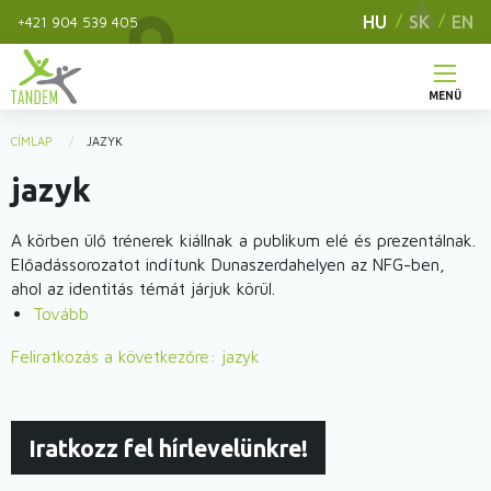
Ugrás
HU
SK
EN
+421 904 539 405
a
tartalomra
MENÜ
Main
CÍMLAP
JAZYK
You
navigation
jazyk
are
here
A körben ülő trénerek kiállnak a publikum elé és prezentálnak.
Előadássorozatot indítunk Dunaszerdahelyen az NFG-ben,
ahol az identitás témát járjuk körül.
Tovább
(IDENTITÁS)
Feliratkozás a következőre: jazyk
Iratkozz fel hírlevelünkre!