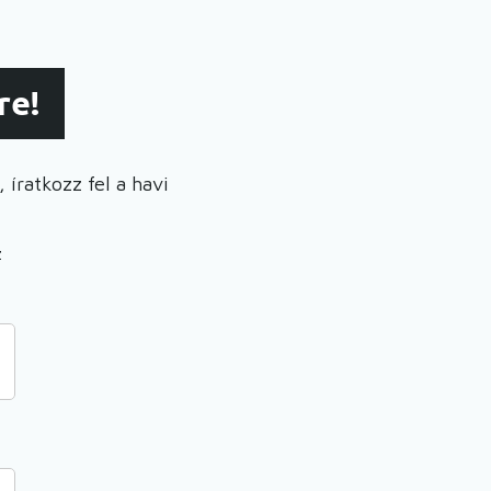
re!
 íratkozz fel a havi
z