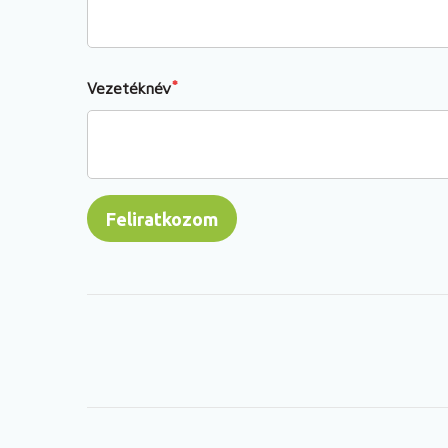
Vezetéknév
Lábléc