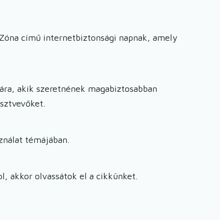
Zóna című internetbiztonsági napnak, amely
mára, akik szeretnének magabiztosabban
észtvevőket.
sználat témájában.
l, akkor olvassátok el a cikkünket.