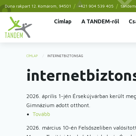
Ugrás
Duna rakpart 12.
Komárom
, 94501
+421 904 539 405
tandem
a
Címlap
A TANDEM-ről
Cs
tartalomra
Main
navigation
CÍMLAP
INTERNETBIZTONSÁG
You
internetbizton
are
here
2026. április 1-jén Érsekújvárban került m
Gimnázium adott otthont.
Tovább
(Virtuális
Intim
2026. március 10-én Felsőszeliben valósítot
Zóna