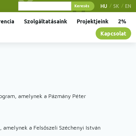
HU
SK
EN
encia
Szolgáltatásaink
Projektjeink
2%
Kapcsolat
 program, amelynek a Pázmány Péter
t, amelynek a Felsőszeli Széchenyi István