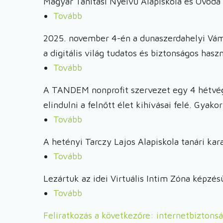
Magyar Tanítási Nyelvű Alapiskola és Óvoda 
–
Tovább
(Virtuális
internetbiztonsági
Intim
nap
2025. november 4-én a dunaszerdahelyi Vám
Zóna
Érsekújvárban)
a digitális világ tudatos és biztonságos haszn
–
Tovább
(Virtuális
internetbiztonsági
Intim
nap
A TANDEM nonprofit szervezet egy 4 hétvégé
Zóna
Felsőszeliben)
elindulni a felnőtt élet kihívásai felé. Gyak
-
Tovább
(Messzelátó
internetbiztonsági
2025
nap
A hetényi Tarczy Lajos Alapiskola tanári ka
-
Dunaszerdahelyen)
Tovább
(Biztonságos
Pályaorientációs
Internethasználat
képzés
Lezártuk az idei Virtuális Intim Zóna képzés
képzés
fiataloknak)
Tovább
(Virtuális
Hetényben)
Intim
Feliratkozás a következőre: internetbiztons
Zóna