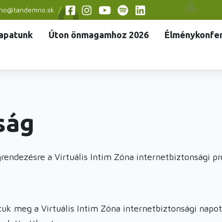
no@tandemno.sk
Social
apatunk
Úton önmagamhoz 2026
Élménykonfer
menu
ság
egrendezésre a Virtuális Intim Zóna internetbiztonsági
tuk meg a Virtuális Intim Zóna internetbiztonsági napo