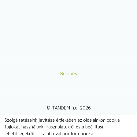
Belépés
Lábléc
© TANDEM n.o. 2026
Szolgáltatásaink javítása érdekében az oldalainkon cookie
fájlokat használunk. Használatukról és a beállítási
webdesign by
lehetőségekről
itt
talál további információkat.