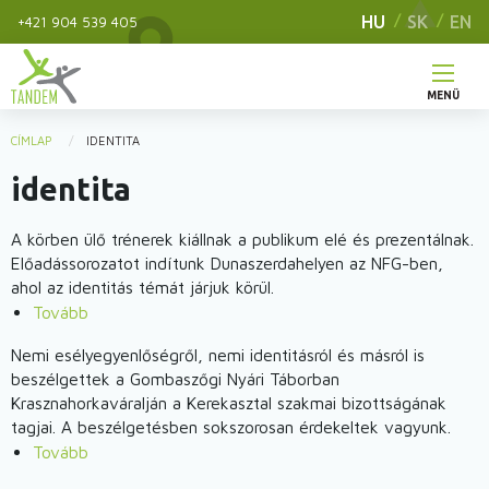
Ugrás
HU
SK
EN
+421 904 539 405
a
tartalomra
MENÜ
Main
CÍMLAP
IDENTITA
You
navigation
identita
are
here
A körben ülő trénerek kiállnak a publikum elé és prezentálnak.
Előadássorozatot indítunk Dunaszerdahelyen az NFG-ben,
ahol az identitás témát járjuk körül.
Tovább
(IDENTITÁS)
Nemi esélyegyenlőségről, nemi identitásról és másról is
beszélgettek a Gombaszőgi Nyári Táborban
Krasznahorkaváralján a Kerekasztal szakmai bizottságának
tagjai. A beszélgetésben sokszorosan érdekeltek vagyunk.
Tovább
(Mit
ér