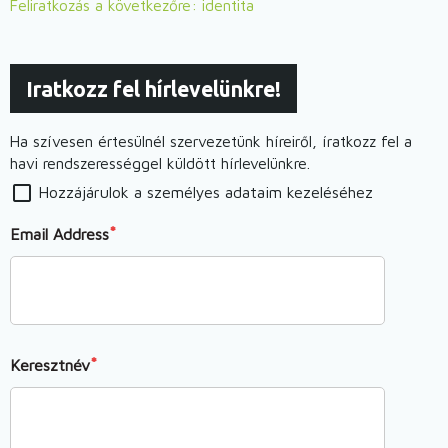
Feliratkozás a következőre: identita
az
ember,
ha
Iratkozz fel hírlevelünkre!
nő?
)
Ha szívesen értesülnél szervezetünk híreiről, íratkozz fel a
havi rendszerességgel küldött hírlevelünkre.
Hozzájárulok a személyes adataim kezeléséhez
Email Address
Keresztnév