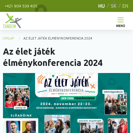
Ugrás
HU
SK
EN
+421 904 539 405
a
tartalomra
MENÜ
Main
CÍMLAP
AZ ÉLET JÁTÉK ÉLMÉNYKONFERENCIA 2024
You
navigation
Az élet játék
are
here
élménykonferencia 2024