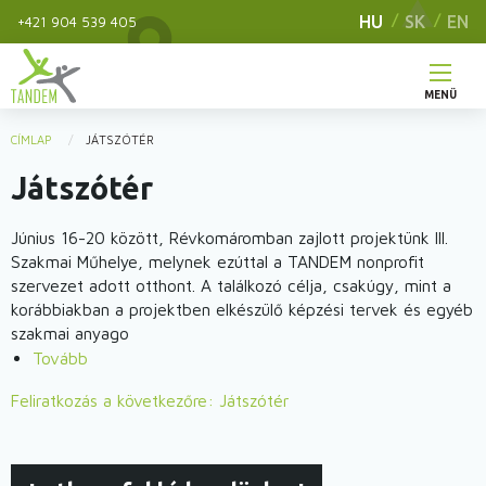
Ugrás
HU
SK
EN
+421 904 539 405
a
tartalomra
MENÜ
Main
CÍMLAP
JÁTSZÓTÉR
You
navigation
Játszótér
are
here
Június 16-20 között, Révkomáromban zajlott projektünk III.
Szakmai Műhelye, melynek ezúttal a TANDEM nonprofit
szervezet adott otthont. A találkozó célja, csakúgy, mint a
korábbiakban a projektben elkészülő képzési tervek és egyéb
szakmai anyago
Tovább
(IránytűVol2)
Feliratkozás a következőre: Játszótér