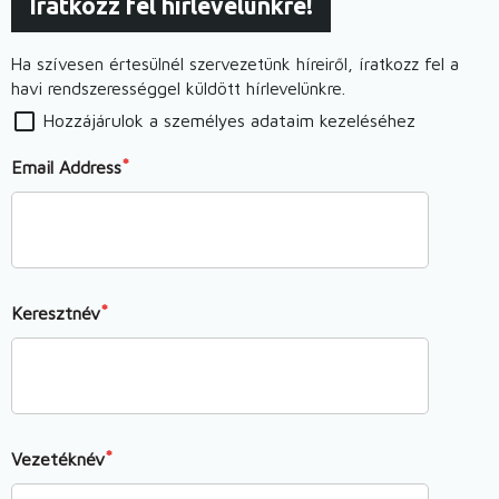
Iratkozz fel hírlevelünkre!
Ha szívesen értesülnél szervezetünk híreiről, íratkozz fel a
havi rendszerességgel küldött hírlevelünkre.
Hozzájárulok a személyes adataim kezeléséhez
Email Address
Keresztnév
Vezetéknév