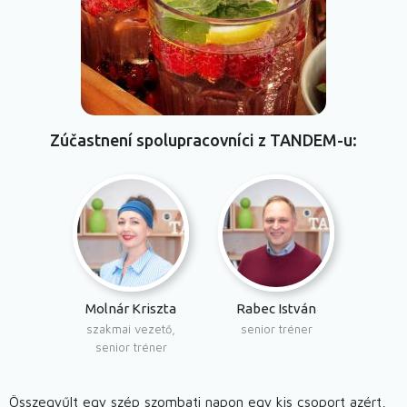
Zúčastnení spolupracovníci z TANDEM-u
Molnár Kriszta
Rabec István
szakmai vezető,
senior tréner
senior tréner
Összegyűlt egy szép szombati napon egy kis csoport azért,