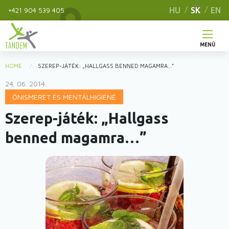
Skip
HU
SK
EN
+421 904 539 405
to
main
content
MENÜ
Hlavné
HOME
SZEREP-JÁTÉK: „HALLGASS BENNED MAGAMRA…”
You
menu
24. 06. 2014.
are
ÖNISMERET ÉS MENTÁLHIGIÉNÉ
here
Szerep-játék: „Hallgass
benned magamra…”