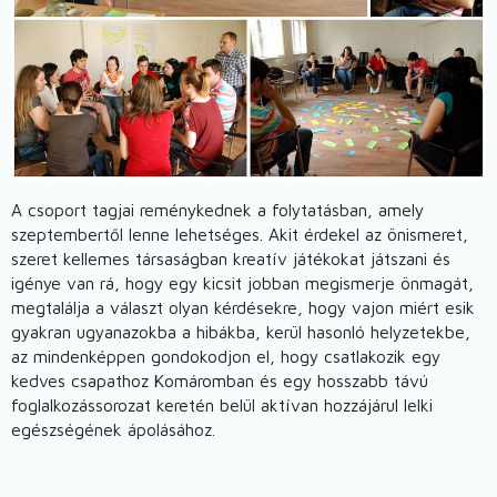
A csoport tagjai reménykednek a folytatásban, amely
szeptembertől lenne lehetséges. Akit érdekel az önismeret,
szeret kellemes társaságban kreatív játékokat játszani és
igénye van rá, hogy egy kicsit jobban megismerje önmagát,
megtalálja a választ olyan kérdésekre, hogy vajon miért esik
gyakran ugyanazokba a hibákba, kerül hasonló helyzetekbe,
az mindenképpen gondokodjon el, hogy csatlakozik egy
kedves csapathoz Komáromban és egy hosszabb távú
foglalkozássorozat keretén belül aktívan hozzájárul lelki
egészségének ápolásához.