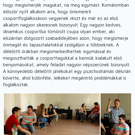
hogy megismerjék magukat, na meg egymást. Komáromban
először nyílt alkalom arra, hogy önismereti
csoportfoglalkozáson vegyenek részt és már ez az első
alkalom nagyon sikeresnek bizonyult. Egy nagyon kedves,
dinamikus csoportba tömörült csupa olyan ember, aki
elszántan dolgozott szabadidejében azon, hogy megismerje
önmagát és tapasztalatokkal szolgáljon a többieknek. A
délelőtti órákban megismerkedhettek egymással és
megoszthatták a csoporttagokkal a bennük kialakult első
benyomásokat, amely feladat nagyon népszerűnek bizonyult.
A könnyedebb délelőtti játékokat egy pszichodrámás délután
követte, ahol különféle, lelkeket megérintő problémákkal is
foglalkoztak.
Obrázok