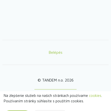
Belépés
Lábléc
© TANDEM n.o. 2026
Na zlepšenie služieb na našich stránkach používame
cookies
.
webdesign by
Používaním stránky súhlasíte s použitím cookies.