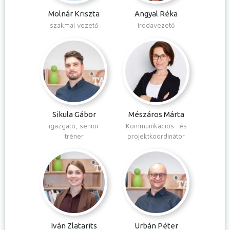
Molnár Kriszta
Angyal Réka
szakmai vezető
irodavezető
Sikula Gábor
Mészáros Márta
igazgató, senior
Kommunikációs- és
tréner
projektkoordinátor
Iván Zlatarits
Urbán Péter