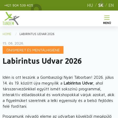
Skip
HU
SK
EN
+421 904 539 405
to
main
content
MENÜ
Hlavné
HOME
LABIRINTUS UDVAR 2026
You
menu
15. 06. 2026.
are
ÖNISMERET ÉS MENTÁLHIGIÉNÉ
here
Labirintus Udvar 2026
Idén is ott leszünk a Gombaszögi Nyári Táborban! 2026. július
14. és 19. között újra megnyílik a
Labirintus Udvar
, ahol
társszervezőinkkel együtt ismét sokszínű programmal,
interaktív előadásokkal és workshopokkal várjuk azokat, akik
a figyelmüket szeretnék a lelki egyensúly és a belső fejlődés
felé fordítani.
Programunk névadó eleme az udvarban kövekből megépülő