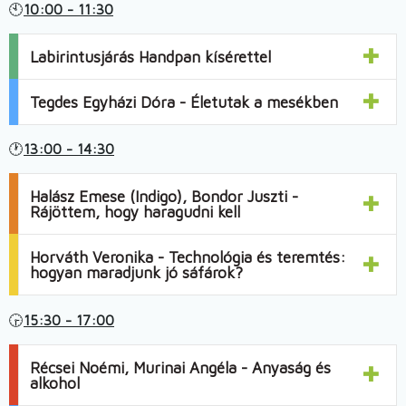
🕙
10:00 - 11:30
Labirintusjárás Handpan kísérettel
Tegdes Egyházi Dóra - Életutak a mesékben
🕐
13:00 - 14:30
Halász Emese (Indigo), Bondor Juszti -
Rájöttem, hogy haragudni kell
Horváth Veronika - Technológia és teremtés:
hogyan maradjunk jó sáfárok?
🕞
15:30 - 17:00
Récsei Noémi, Murinai Angéla - Anyaság és
alkohol