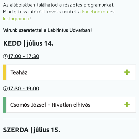
Az alábbiakban találhatod a részletes programunkat.
Mindig friss infókért kövess minket a
Facebookon
és
Instagramon
!
Várunk szeretettel a Labirintus Udvarban!
KEDD |
július 14.
🕔
17:00 - 17:30
Teaház
🕠
17:30 - 19:00
Csomós József - Hívatlan elhívás
SZERDA |
július 15.