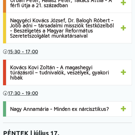
Urbán Péter, Halász Péter, Takács Attila - A
férfi útja a 21. században
Nagygéci Kovács József, Dr. Balogh Róbert -
Jobb adni – társadalmi missziók testközelből
- Beszélgetés a Magyar Református
Szeretetszolgálat munkatársaival
🕞
15:30 - 17:00
Kovács Kovi Zoltán - A magashegyi
túrázásról – tudnivalók, veszélyek, gyakori
hibák
🕠
17:30 - 19:00
Nagy Annamária - Minden ex nárcisztikus?
PÉNTEK | július 17.