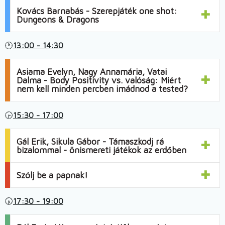
Kovács Barnabás - Szerepjáték one shot:
Dungeons & Dragons
🕐
13:00 - 14:30
Asiama Evelyn, Nagy Annamária, Vatai
Dalma - Body Positivity vs. valóság: Miért
nem kell minden percben imádnod a tested?
🕞
15:30 - 17:00
Gál Erik, Sikula Gábor - Támaszkodj rá
bizalommal - önismereti játékok az erdőben
Szólj be a papnak!
🕠
17:30 - 19:00