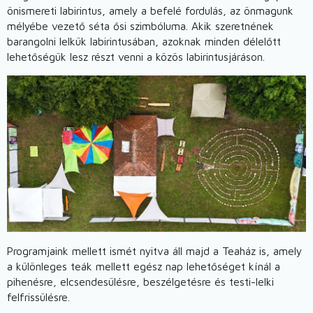
önismereti labirintus, amely a befelé fordulás, az önmagunk
mélyébe vezető séta ősi szimbóluma. Akik szeretnének
barangolni lelkük labirintusában, azoknak minden délelőtt
lehetőségük lesz részt venni a közös labirintusjáráson.
Programjaink mellett ismét nyitva áll majd a Teaház is, amely
a különleges teák mellett egész nap lehetőséget kínál a
pihenésre, elcsendesülésre, beszélgetésre és testi-lelki
felfrissülésre.