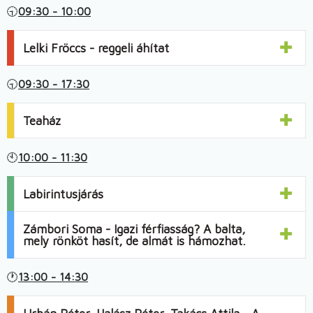
🕤
09:30 - 10:00
Lelki Fröccs - reggeli áhítat
🕤
09:30 - 17:30
Teaház
🕙
10:00 - 11:30
Labirintusjárás
Zámbori Soma - Igazi férfiasság? A balta,
mely rönköt hasít, de almát is hámozhat.
🕐
13:00 - 14:30