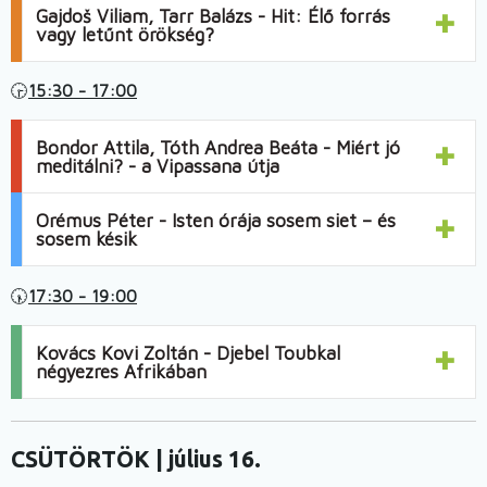
Gajdoš Viliam, Tarr Balázs - Hit: Élő forrás
vagy letűnt örökség?
🕞
15:30 - 17:00
Bondor Attila, Tóth Andrea Beáta - Miért jó
meditálni? - a Vipassana útja
Orémus Péter - Isten órája sosem siet – és
sosem késik
🕠
17:30 - 19:00
Kovács Kovi Zoltán - Djebel Toubkal
négyezres Afrikában
CSÜTÖRTÖK
| július 16.