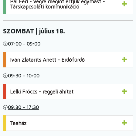
Pál Feri - Végre megint értjük egymást -
Társkapcsolati kommunikáció
SZOMBAT | július 18.
🕤
07:00 - 09:00
Iván Zlatarits Anett - Erdőfürdő
🕤
09:30 - 10:00
Lelki Fröccs - reggeli áhítat
🕤
09:30 - 17:30
Teaház