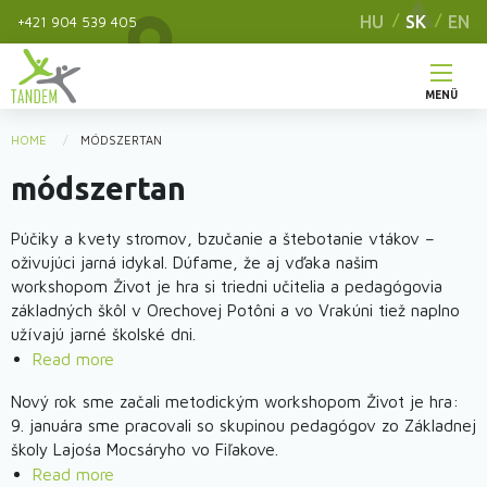
Skip
HU
SK
EN
+421 904 539 405
to
main
content
MENÜ
Hlavné
HOME
MÓDSZERTAN
You
menu
módszertan
are
here
Púčiky a kvety stromov, bzučanie a štebotanie vtákov –
oživujúci jarná idykal. Dúfame, že aj vďaka našim
workshopom Život je hra si triedni učitelia a pedagógovia
základných škôl v Orechovej Potôni a vo Vrakúni tiež naplno
užívajú jarné školské dni.
Read more
about
Jarné
Nový rok sme začali metodickým workshopom Život je hra:
bzučanie,
9. januára sme pracovali so skupinou pedagógov zo Základnej
život,
školy Lajośa Mocsáryho vo Fiľakove.
hra
Read more
about