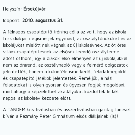
Helyszín:
Érsekújvár
Időpont:
2010. augusztus 31.
A félnapos csapatépítő tréning célja az volt, hogy az iskola
friss diákjai megismerjék egymást, az osztályfőnöküket és az
iskolájukat mielőtt nekivágnak az új iskolaévnek. Az öt órás
villám-csapatépítésnek az elsősök leendő osztályterme
adott otthont, így a diákok első élményeit az új iskolájukkal
nem az órarend, az osztálynapló vagy a felmérő dolgozatok
jelentették, hanem a különféle ismerkedő, feladatmegoldó
és csapatépítő játékok jelentették. Reméljük, a házi
feladatokat is olyan gyorsan és ügyesen fogják megoldani,
mint ahogy a képzeletbeli akadályokat küzdötték le két
nappal az iskolaév kezdete előtt.
A TANDEM kreativitásban és asszertivitásban gazdag tanévet
kíván a Pázmány Péter Gimnázium elsős diákjainak (is)!