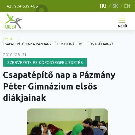
Ugrás
HU
SK
EN
+421 904 539 405
a
tartalomra
MENÜ
Main
CÍMLAP
You
CSAPATÉPÍTŐ NAP A PÁZMÁNY PÉTER GIMNÁZIUM ELSŐS DIÁKJAINAK
navigation
are
2010. 08. 31
here
SZERVEZET- ÉS KÖZÖSSÉGFEJLESZTÉS
Csapatépítő nap a Pázmány
Péter Gimnázium elsős
diákjainak