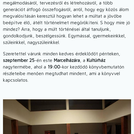
megálmodásáról, tervezésről és létrehozásról, a több
generációt átfogó összefogásról, arról, hogy egy közös álom
megvalósításán keresztül hogyan lehet a múltat a jövőbe
beépítve élő, átélt történelmet megörökíteni. S hogy mire jó
mindez? Arra, hogy a múlt történései által tanuljunk,
gondolkodjunk, beszélgessünk. Egymással, gyermekeinkkel,
szüleinkkel, nagyszüleinkkel.
Szeretettel várunk minden kedves érdeklődőt pénteken,
szeptember 25
-én este
Marcelházára
, a
Kultúrház
nagytermébe, ahol a
19:00
-kor kezdődő könyvbemutatón
részleteibe menően megtudhat mindent, ami a könyvvel
kapcsolatos.
Image