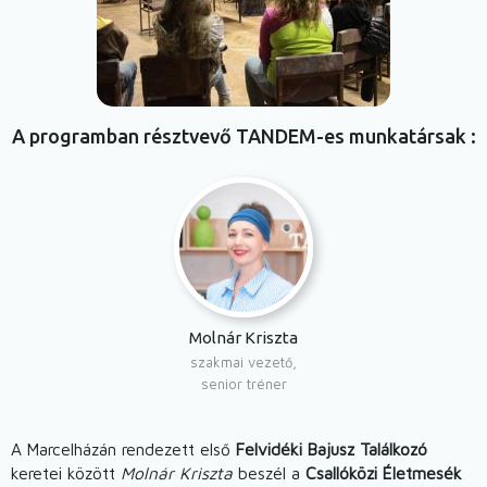
A programban résztvevő TANDEM-es munkatársak
Molnár Kriszta
szakmai vezető,
senior tréner
A Marcelházán rendezett első
Felvidéki Bajusz Találkozó
keretei között
Molnár Kriszta
beszél a
Csallóközi Életmesék