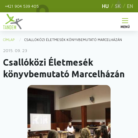
Ugrás
HU
SK
EN
+421 904 539 405
a
tartalomra
MENÜ
Main
CÍMLAP
CSALLÓKÖZI ÉLETMESÉK KÖNYVBEMUTATÓ MARCELHÁZÁN
You
navigation
2015. 09. 23
are
Csallóközi Életmesék
here
könyvbemutató Marcelházán