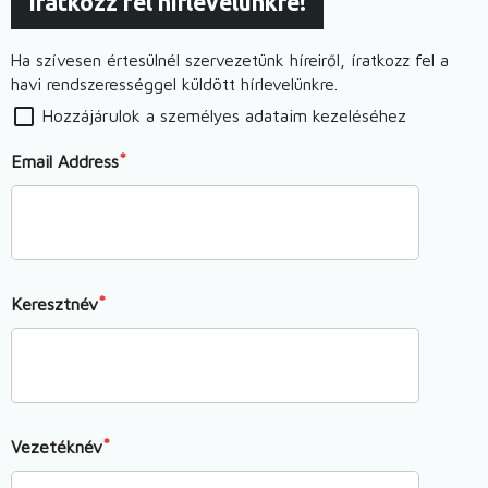
Iratkozz fel hírlevelünkre!
Ha szívesen értesülnél szervezetünk híreiről, íratkozz fel a
havi rendszerességgel küldött hírlevelünkre.
Hozzájárulok a személyes adataim kezeléséhez
Email Address
Keresztnév
Vezetéknév