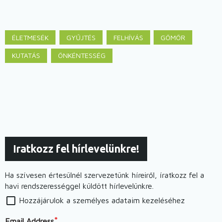
ÉLETMESÉK
GYŰJTÉS
FELHÍVÁS
GÖMÖR
KUTATÁS
ÖNKÉNTESSÉG
Iratkozz fel hírlevelünkre!
Ha szívesen értesülnél szervezetünk híreiről, íratkozz fel a
havi rendszerességgel küldött hírlevelünkre.
Hozzájárulok a személyes adataim kezeléséhez
Email Address