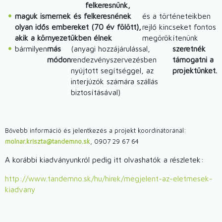
felkeresnünk,
maguk ismernek és felkeresnének
és a történeteikben
olyan idős embereket (70 év fölött),
rejlő kincseket fontos
akik a környezetükben élnek
megörökítenünk
bármilyen
más
(anyagi hozzájárulással,
szeretnék
módon
rendezvényszervezésben
támogatni a
nyújtott segítséggel, az
projektünket.
interjúzók számára szállás
biztosításával)
Bővebb információ és jelentkezés a projekt koordinátoránál:
molnar.kriszta@tandemno.sk
, 0907 29 67 64
A korábbi kiadványunkról pedig itt olvashatók a részletek:
http://www.tandemno.sk/hu/hirek/megjelent-az-eletmesek-
kiadvany