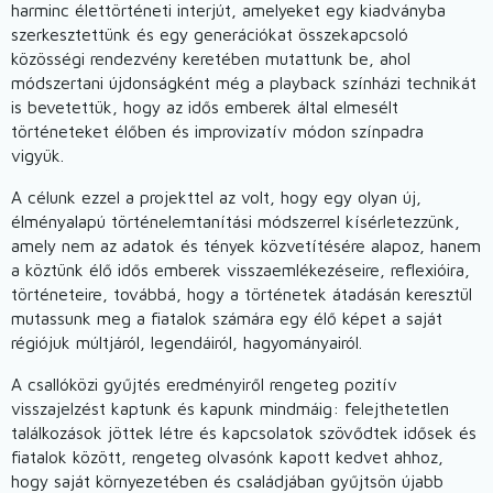
harminc élettörténeti interjút, amelyeket egy kiadványba
szerkesztettünk és egy generációkat összekapcsoló
közösségi rendezvény keretében mutattunk be, ahol
módszertani újdonságként még a playback színházi technikát
is bevetettük, hogy az idős emberek által elmesélt
történeteket élőben és improvizatív módon színpadra
vigyük.
A célunk ezzel a projekttel az volt, hogy egy olyan új,
élményalapú történelemtanítási módszerrel kísérletezzünk,
amely nem az adatok és tények közvetítésére alapoz, hanem
a köztünk élő idős emberek visszaemlékezéseire, reflexióira,
történeteire, továbbá, hogy a történetek átadásán keresztül
mutassunk meg a fiatalok számára egy élő képet a saját
régiójuk múltjáról, legendáiról, hagyományairól.
A csallóközi gyűjtés eredményiről rengeteg pozitív
visszajelzést kaptunk és kapunk mindmáig: felejthetetlen
találkozások jöttek létre és kapcsolatok szövődtek idősek és
fiatalok között, rengeteg olvasónk kapott kedvet ahhoz,
hogy saját környezetében és családjában gyűjtsön újabb