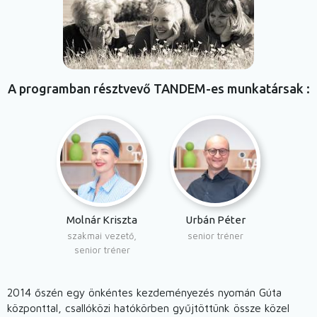
A programban résztvevő TANDEM-es munkatársak
Molnár Kriszta
Urbán Péter
szakmai vezető,
senior tréner
senior tréner
2014 őszén egy önkéntes kezdeményezés nyomán Gúta
központtal, csallóközi hatókörben gyűjtöttünk össze közel