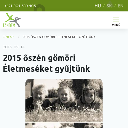
Ugrás
HU
SK
EN
+421 904 539 405
a
tartalomra
MENÜ
Main
CÍMLAP
2015 ŐSZÉN GÖMÖRI ÉLETMESÉKET GYŰJTÜNK
You
navigation
2015. 09. 14
are
2015 őszén gömöri
here
Életmeséket gyűjtünk