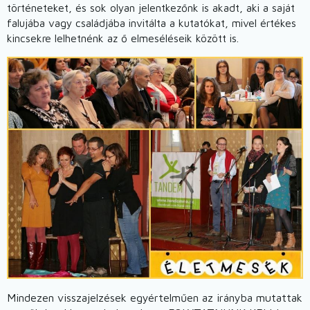
történeteket, és sok olyan jelentkezőnk is akadt, aki a saját
falujába vagy családjába invitálta a kutatókat, mivel értékes
kincsekre lelhetnénk az ő elmeséléseik között is.
Image
Mindezen visszajelzések egyértelműen az irányba mutattak