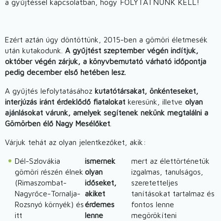
a gyűjtéssel kapcsolatban, hogy FOLYTATNUNK KELL!
Ezért aztán úgy döntöttünk, 2015-ben a gömöri életmesék
után kutakodunk.
A gyűjtést szeptember végén indítjuk,
október végén zárjuk, a könyvbemutató várható időpontja
pedig december első hetében lesz.
A gyűjtés lefolytatásához
kutatótársakat, önkénteseket,
interjúzás iránt érdeklődő fiatalokat
keresünk, illetve
olyan
ajánlásokat várunk, amelyek segítenek nekünk megtalálni a
Gömörben élő Nagy Mesélőket
.
Várjuk tehát az olyan jelentkezőket, akik:
Dél-Szlovákia
ismernek
mert az élettörténetük
gömöri részén élnek
olyan
izgalmas, tanulságos,
(Rimaszombat-
időseket,
szeretetteljes
Nagyrőce-Tornalja-
akiket
tanításokat tartalmaz és
Rozsnyó környék) és
érdemes
fontos lenne
itt
lenne
megörökíteni