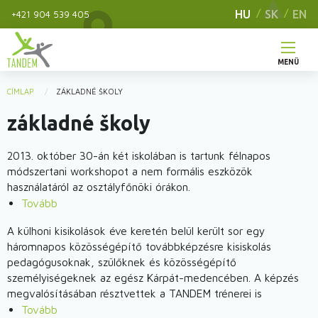
Ugrás
HU
SK
EN
+421 904 539 405
a
tartalomra
MENÜ
Main
CÍMLAP
ZÁKLADNÉ ŠKOLY
You
navigation
základné školy
are
here
2013. október 30-án két iskolában is tartunk félnapos
módszertani workshopot a nem formális eszközök
használatáról az osztályfőnöki órákon.
Tovább
(Élet
játék
A külhoni kisikolások éve keretén belül került sor egy
workshopok
háromnapos közösségépítő továbbképzésre kisiskolás
Vágsellyén
pedagógusoknak, szülőknek és közösségépítő
és
személyiségeknek az egész Kárpát-medencében. A képzés
Ógyallán)
megvalósításában résztvettek a TANDEM trénerei is
Tovább
(Közösségépítő