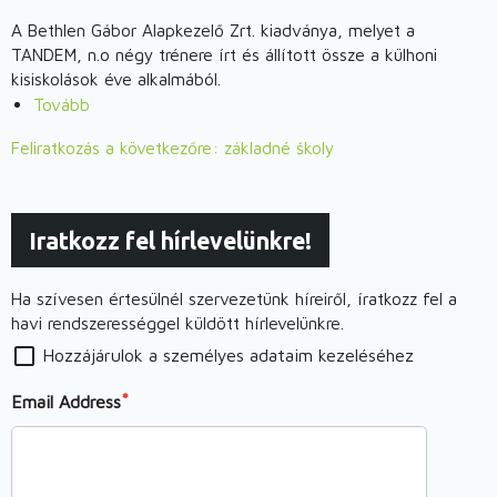
továbbképzés
A Bethlen Gábor Alapkezelő Zrt. kiadványa, melyet a
kisiskolás
TANDEM, n.o négy trénere írt és állított össze a külhoni
pedagógusoknak)
kisiskolások éve alkalmából.
Tovább
(A
pulzáló
Feliratkozás a következőre: základné školy
iskola.
Útmutató
közösségi
Iratkozz fel hírlevelünkre!
iskolák
működtetéséhez)
Ha szívesen értesülnél szervezetünk híreiről, íratkozz fel a
havi rendszerességgel küldött hírlevelünkre.
Hozzájárulok a személyes adataim kezeléséhez
Email Address