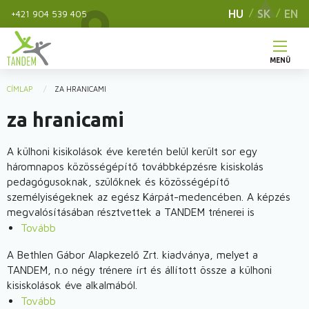
Ugrás
HU
SK
EN
+421 904 539 405
a
tartalomra
MENÜ
Main
CÍMLAP
ZA HRANICAMI
You
navigation
za hranicami
are
here
A külhoni kisikolások éve keretén belül került sor egy
háromnapos közösségépítő továbbképzésre kisiskolás
pedagógusoknak, szülőknek és közösségépítő
személyiségeknek az egész Kárpát-medencében. A képzés
megvalósításában résztvettek a TANDEM trénerei is
Tovább
(Közösségépítő
továbbképzés
A Bethlen Gábor Alapkezelő Zrt. kiadványa, melyet a
kisiskolás
TANDEM, n.o négy trénere írt és állított össze a külhoni
pedagógusoknak)
kisiskolások éve alkalmából.
Tovább
(A