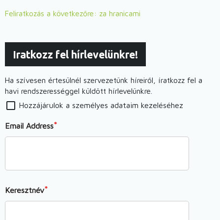
pulzáló
Feliratkozás a következőre: za hranicami
iskola.
Útmutató
közösségi
Iratkozz fel hírlevelünkre!
iskolák
működtetéséhez)
Ha szívesen értesülnél szervezetünk híreiről, íratkozz fel a
havi rendszerességgel küldött hírlevelünkre.
Hozzájárulok a személyes adataim kezeléséhez
Email Address
Keresztnév