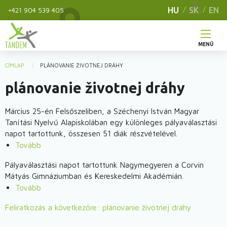
Ugrás
HU
SK
EN
+421 904 539 405
a
tartalomra
MENÜ
Main
CÍMLAP
PLÁNOVANIE ŽIVOTNEJ DRÁHY
You
navigation
plánovanie životnej dráhy
are
here
Március 25-én Felsőszeliben, a Széchenyi István Magyar
Tanítási Nyelvű Alapiskolában egy különleges pályaválasztási
napot tartottunk, összesen 51 diák részvételével.
Tovább
(Mesterségem
CíMERRE?
Pályaválasztási napot tartottunk Nagymegyeren a Corvin
Pályaválasztási
Mátyás Gimnáziumban és Kereskedelmi Akadémián.
nap
Tovább
(Mesterségem
a
cíMERRE?
Széchenyi
Feliratkozás a következőre: plánovanie životnej dráhy
Nagymegyeren
István
2013.