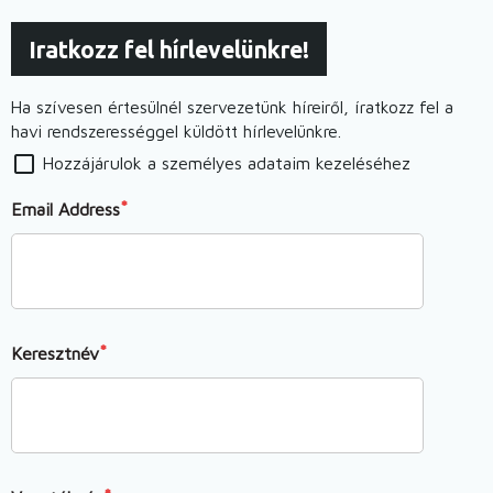
Magyar
október
Tanítási
Iratkozz fel hírlevelünkre!
21.)
Nyelvű
Alapiskolában)
Ha szívesen értesülnél szervezetünk híreiről, íratkozz fel a
havi rendszerességgel küldött hírlevelünkre.
Hozzájárulok a személyes adataim kezeléséhez
Email Address
Keresztnév