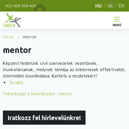
Ugrás
HU
SK
EN
+421 904 539 405
a
tartalomra
MENÜ
Main
CÍMLAP
MENTOR
You
navigation
mentor
are
here
Képzést hirdetünk civil szervezetek vezetőinek,
munkatársainak, melynek témája az önkéntesek effektívebb,
örömtelibb koordinálása. Kattints a részletekért!
Tovább
(HelloMentor!
képzést
Feliratkozás a következőre: mentor
hirdetünk)
Iratkozz fel hírlevelünkre!