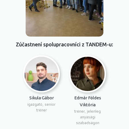
Zúčastnení spolupracovníci z TANDEM-u
Sikula Gábor
Edmár Földes
igazgató, senior
Viktória
tréner
tréner, jelenleg
anyasági
szabadságon