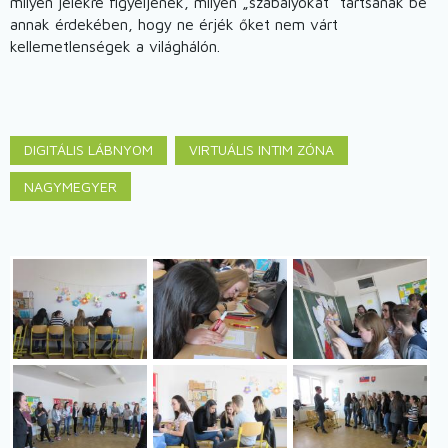
milyen jelekre figyeljenek, milyen „szabályokat“ tartsanak be
annak érdekében, hogy ne érjék őket nem várt
kellemetlenségek a világhálón.
DIGITÁLIS LÁBNYOM
VIRTUÁLIS INTIM ZÓNA
NAGYMEGYER