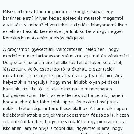
Milyen adatokat tud meg rólunk a Google csupán egy
kattintás alatt? Milyen képet építek és mutatok magamról
a virtuális világban? Milyen lehet a digitális lábnyomom? Ilyen
és ehhez hasonló kérdéseket jártunk körbe a nagymegyeri
Kereskedelmi Akadémia elsős diákjaival.
A programot igyekeztünk változatosan felépíteni, hogy
mindhárom nap tartogasson számukra izgalmat és várakozást.
Dolgoztunk az önismerettel alkotós feladatokon keresztül,
játszottunk velük csapatépítő játékokat, prezentációt
mutattunk be az internet pozitív és negatív oldalárol. Arra
helyeztük a hangsúlyt, hogy minél inkább olyan példákat
hozzunk, amikkel ők is találkozhatnak a mindennapos
böngészés során. Nem az elrettentés volt a célunk, hanem,
hogy a lehető legtöbb több tippet és eszközt nyújtsunk
nekik a biztonságos internethasználathoz. A harmadik napon
belekóstolhattak a projektmenedezsment fázisaiba is, hiszen
feladatként kapták, hogy hozzanak létre egy programot az
iskolában, ami felhívja a többi diák figyelmét is arra, hogy