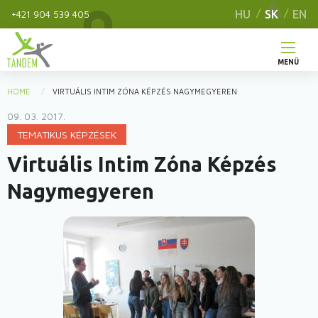
Skip
HU
SK
EN
+421 904 539 405
to
main
content
MENÜ
Hlavné
HOME
VIRTUÁLIS INTIM ZÓNA KÉPZÉS NAGYMEGYEREN
You
menu
09. 03. 2017.
are
TEMATIKUS KÉPZÉSEK
here
Virtuális Intim Zóna Képzés
Nagymegyeren