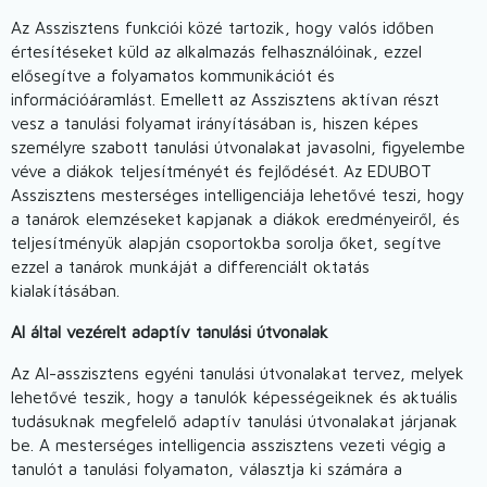
Az Asszisztens funkciói közé tartozik, hogy valós időben
értesítéseket küld az alkalmazás felhasználóinak, ezzel
elősegítve a folyamatos kommunikációt és
információáramlást. Emellett az Asszisztens aktívan részt
vesz a tanulási folyamat irányításában is, hiszen képes
személyre szabott tanulási útvonalakat javasolni, figyelembe
véve a diákok teljesítményét és fejlődését. Az EDUBOT
Asszisztens mesterséges intelligenciája lehetővé teszi, hogy
a tanárok elemzéseket kapjanak a diákok eredményeiről, és
teljesítményük alapján csoportokba sorolja őket, segítve
ezzel a tanárok munkáját a differenciált oktatás
kialakításában.
AI által vezérelt adaptív tanulási útvonalak
Az AI-asszisztens egyéni tanulási útvonalakat tervez, melyek
lehetővé teszik, hogy a tanulók képességeiknek és aktuális
tudásuknak megfelelő adaptív tanulási útvonalakat járjanak
be. A mesterséges intelligencia asszisztens vezeti végig a
tanulót a tanulási folyamaton, választja ki számára a