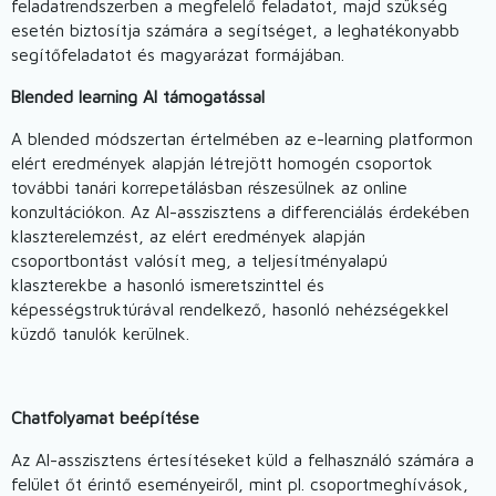
feladatrendszerben a megfelelő feladatot, majd szükség
esetén biztosítja számára a segítséget, a leghatékonyabb
segítőfeladatot és magyarázat formájában.
Blended learning AI támogatással
A blended módszertan értelmében az e-learning platformon
elért eredmények alapján létrejött homogén csoportok
további tanári korrepetálásban részesülnek az online
konzultációkon. Az AI-asszisztens a differenciálás érdekében
klaszterelemzést, az elért eredmények alapján
csoportbontást valósít meg, a teljesítményalapú
klaszterekbe a hasonló ismeretszinttel és
képességstruktúrával rendelkező, hasonló nehézségekkel
küzdő tanulók kerülnek.
Chatfolyamat beépítése
Az AI-asszisztens értesítéseket küld a felhasználó számára a
felület őt érintő eseményeiről, mint pl. csoportmeghívások,