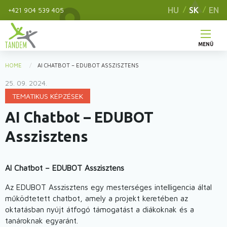
Skip
HU
SK
EN
+421 904 539 405
to
main
content
MENÜ
Hlavné
HOME
AI CHATBOT – EDUBOT ASSZISZTENS
You
menu
25. 09. 2024.
are
TEMATIKUS KÉPZÉSEK
here
AI Chatbot – EDUBOT
Asszisztens
AI Chatbot – EDUBOT Asszisztens
Az EDUBOT Asszisztens egy mesterséges intelligencia által
működtetett chatbot, amely a projekt keretében az
oktatásban nyújt átfogó támogatást a diákoknak és a
tanároknak egyaránt.