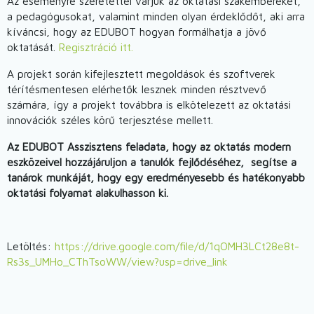
Az eseményre szeretettel várjuk az oktatási szakembereket,
a pedagógusokat, valamint minden olyan érdeklődőt, aki arra
kíváncsi, hogy az EDUBOT hogyan formálhatja a jövő
oktatását.
Regisztráció itt.
A projekt során kifejlesztett megoldások és szoftverek
térítésmentesen elérhetők lesznek minden résztvevő
számára, így a projekt továbbra is elkötelezett az oktatási
innovációk széles körű terjesztése mellett.
Az EDUBOT Asszisztens feladata, hogy az oktatás modern
eszközeivel hozzájáruljon a tanulók fejlődéséhez, segítse a
tanárok munkáját, hogy egy eredményesebb és hatékonyabb
oktatási folyamat alakulhasson ki.
Letöltés:
https://drive.google.com/file/d/1qOMH3LCt28e8t-
Rs3s_UMHo_CThTsoWW/view?usp=drive_link