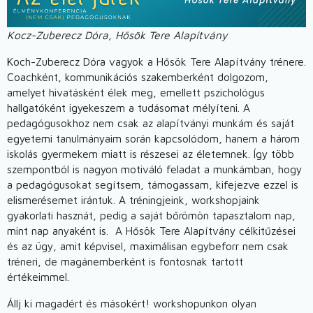
Kocz-Zuberecz Dóra, Hősök Tere Alapítvány
Koch-Zuberecz Dóra vagyok a Hősök Tere Alapítvány trénere.
Coachként, kommunikációs szakemberként dolgozom,
amelyet hivatásként élek meg, emellett pszichológus
hallgatóként igyekeszem a tudásomat mélyíteni. A
pedagógusokhoz nem csak az alapítványi munkám és saját
egyetemi tanulmányaim során kapcsolódom, hanem a három
iskolás gyermekem miatt is részesei az életemnek. Így több
szempontból is nagyon motiváló feladat a munkámban, hogy
a pedagógusokat segítsem, támogassam, kifejezve ezzel is
elismerésemet irántuk. A tréningjeink, workshopjaink
gyakorlati hasznát, pedig a saját bőrömön tapasztalom nap,
mint nap anyaként is. A Hősök Tere Alapítvány célkitűzései
és az ügy, amit képvisel, maximálisan egybeforr nem csak
tréneri, de magánemberként is fontosnak tartott
értékeimmel.
Állj ki magadért és másokért! workshopunkon olyan