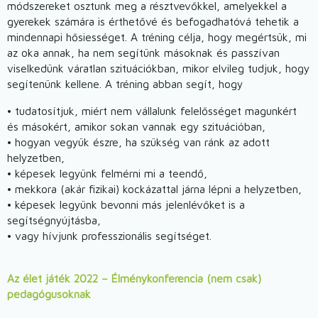
módszereket osztunk meg a résztvevőkkel, amelyekkel a
gyerekek számára is érthetővé és befogadhatóvá tehetik a
mindennapi hősiességet. A tréning célja, hogy megértsük, mi
az oka annak, ha nem segítünk másoknak és passzívan
viselkedünk váratlan szituációkban, mikor elvileg tudjuk, hogy
segítenünk kellene. A tréning abban segít, hogy
• tudatosítjuk, miért nem vállalunk felelősséget magunkért
és másokért, amikor sokan vannak egy szituációban,
• hogyan vegyük észre, ha szükség van ránk az adott
helyzetben,
• képesek legyünk felmérni mi a teendő,
• mekkora (akár fizikai) kockázattal járna lépni a helyzetben,
• képesek legyünk bevonni más jelenlévőket is a
segítségnyújtásba,
• vagy hívjunk professzionális segítséget.
Az élet játék 2022 – Élménykonferencia (nem csak)
pedagógusoknak