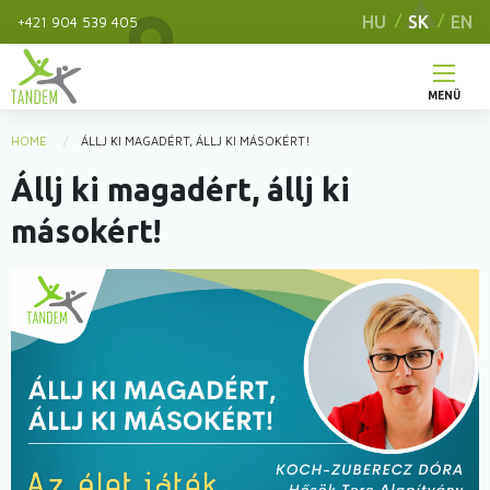
Skip
HU
SK
EN
+421 904 539 405
to
main
content
MENÜ
Hlavné
HOME
ÁLLJ KI MAGADÉRT, ÁLLJ KI MÁSOKÉRT!
You
menu
Állj ki magadért, állj ki
are
here
másokért!
Obrázok