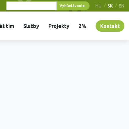
HU
SK
EN
áš tím
Služby
Projekty
2%
Kontakt