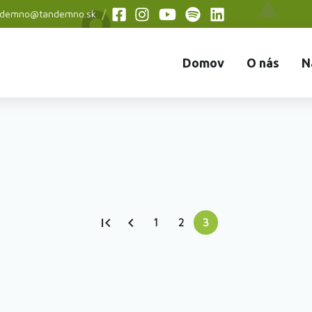
ndemno@tandemno.sk
Social
menu
Domov
O nás
N
1
2
3
Strana
Strana
Current
page