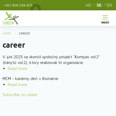
Skip
HU
SK
EN
+421 904 539 405
to
main
content
MENÜ
Hlavné
HOME
CAREER
You
menu
career
are
here
V júni 2025 sa skončil spoločný projekt "Kompas vol.2"
(Iránytű vol.2), ktorý realizovali tri organizácie.
Read more
about
Projekt
MCM - kariérny deň v Komárne
"Kompas"
Read more
about
–
MCM
komunita,
Subscribe to career
-
prístup,
kariérny
praktické
deň
vedomosti
v