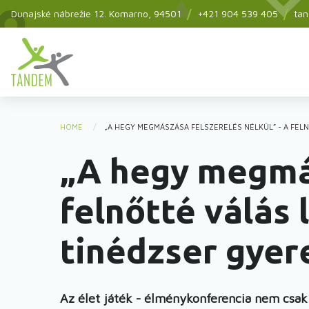
Skip
Dunajské nábrežie 12.
Komarno
, 94501
+421 904 539 405
ta
to
main
Main
content
menu
HOME
„A HEGY MEGMÁSZÁSA FELSZERELÉS NÉLKÜL” - A FEL
You
„A hegy megmás
are
here
felnőtté válás 
tinédzser gyer
Az élet játék - élménykonferencia nem csa