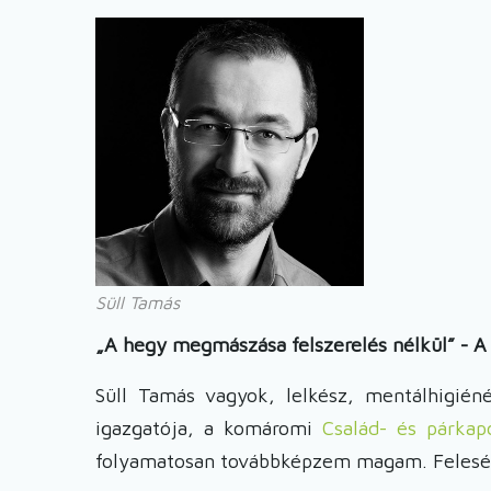
Süll Tamás
„A hegy megmászása felszerelés nélkül” - A 
Süll Tamás vagyok, lelkész, mentálhigiéné
igazgatója, a komáromi
Család- és párkap
folyamatosan továbbképzem magam. Felesé