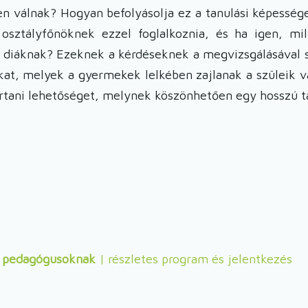
n válnak? Hogyan befolyásolja ez a tanulási képességei
z osztályfőnöknek ezzel foglalkoznia, és ha igen, 
tt diáknak? Ezeknek a kérdéseknek a megvizsgálásával
t, melyek a gyermekek lelkében zajlanak a szüleik vál
tani lehetőséget, melynek köszönhetően egy hosszú táv
k pedagógusoknak
| részletes program és jelentkezés