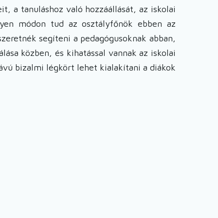
t, a tanuláshoz való hozzáállását, az iskolai
milyen módon tud az osztályfőnök ebben az
 szeretnék segíteni a pedagógusoknak abban,
ása közben, és kihatással vannak az iskolai
ú bizalmi légkört lehet kialakítani a diákok