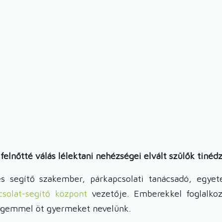
felnőtté válás lélektani nehézségei elvált szülők tinéd
s segítő szakember, párkapcsolati tanácsadó, egyete
csolat-segítő központ
vezetője. Emberekkel foglalko
gemmel öt gyermeket nevelünk.