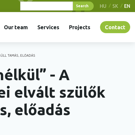
HU
SK
EN
Our team
Services
Projects
Contact
SÜLL TAMÁS, ELŐADÁS
élkül” - A
i elvált szülők
s, előadás