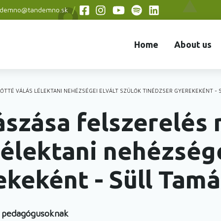
ndemno@tandemno.sk
Social
menu
Home
About us
NŐTTÉ VÁLÁS LÉLEKTANI NEHÉZSÉGEI ELVÁLT SZÜLŐK TINÉDZSER GYEREKEKÉNT - 
zása felszerelés n
lélektani nehézsége
ekeként - Süll Tamá
k pedagógusoknak