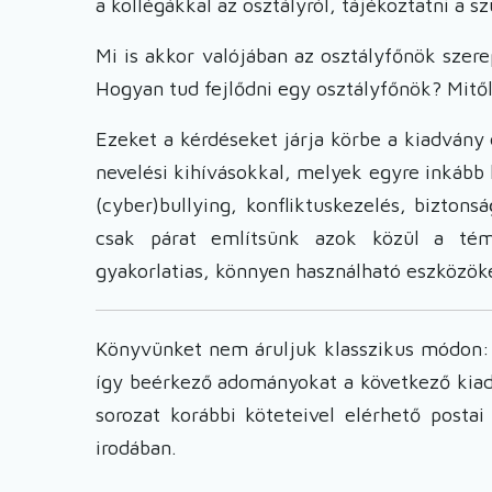
a kollégákkal az osztályról, tájékoztatni a sz
Mi is akkor valójában az osztályfőnök sze
Hogyan tud fejlődni egy osztályfőnök? Mitől
Ezeket a kérdéseket járja körbe a kiadvány 
nevelési kihívásokkal, melyek egyre inkább 
(cyber)bullying, konfliktuskezelés, bizton
csak párat említsünk azok közül a tém
gyakorlatias, könnyen használható eszközö
Könyvünket nem áruljuk klasszikus módon: 
így beérkező adományokat a következő kiad
sorozat korábbi köteteivel elérhető pos
irodában.