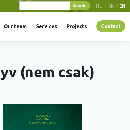
HU
SK
EN
Our team
Services
Projects
Contact
nyv (nem csak)