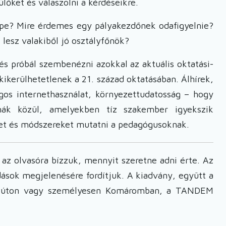
ülőket és válaszolni a kérdéseikre.
repe? Mire érdemes egy pályakezdőnek odafigyelnie?
 lesz valakiből jó osztályfőnök?
és próbál szembenézni azokkal az aktuális oktatási-
kikerülhetetlenek a 21. század oktatásában. Álhírek,
ságos internethasználat, környezettudatosság – hogy
ák közül, amelyekben tíz szakember igyekszik
ket és módszereket mutatni a pedagógusoknak.
az olvasóra bízzuk, mennyit szeretne adni érte. Az
ások megjelenésére fordítjuk. A kiadvány, együtt a
tai úton vagy személyesen Komáromban, a TANDEM