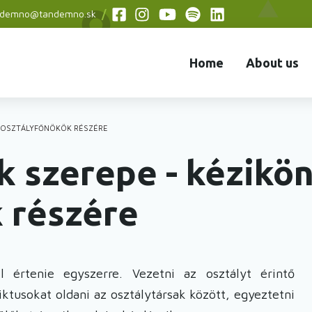
ndemno@tandemno.sk
Social
menu
Home
About us
) OSZTÁLYFŐNÖKÖK RÉSZÉRE
k szerepe - kézikö
 részére
 értenie egyszerre. Vezetni az osztályt érintő
iktusokat oldani az osztálytársak között, egyeztetni