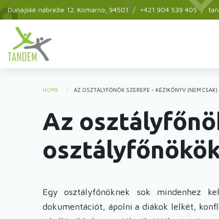
Skip
Dunajské nábrežie 12.
Komarno
, 94501
+421 904 539 405
ta
to
main
Main
content
menu
HOME
AZ OSZTÁLYFŐNÖK SZEREPE - KÉZIKÖNYV (NEM CSAK
You
Az osztályfőnö
are
here
osztályfőnökök
Egy osztályfőnöknek sok mindenhez kell
dokumentációt, ápolni a diákok lelkét, konfl