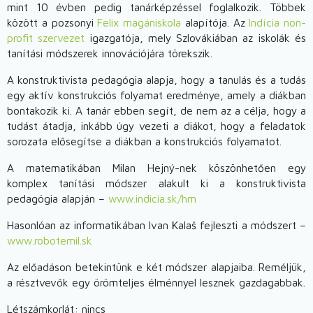
mint 10 évben pedig tanárképzéssel foglalkozik. Többek
között a pozsonyi
Felix magániskola
alapítója. Az
Indícia non-
profit szervezet
igazgatója, mely Szlovákiában az iskolák és
tanítási módszerek innovációjára törekszik.
A konstruktivista pedagógia alapja, hogy a tanulás és a tudás
egy aktív konstrukciós folyamat eredménye, amely a diákban
bontakozik ki. A tanár ebben segít, de nem az a célja, hogy a
tudást átadja, inkább úgy vezeti a diákot, hogy a feladatok
sorozata elősegítse a diákban a konstrukciós folyamatot.
A matematikában Milan Hejný-nek köszönhetően egy
komplex tanítási módszer alakult ki a konstruktivista
pedagógia alapján –
www.indicia.sk/hm
Hasonlóan az informatikában Ivan Kalaš fejleszti a módszert –
www.robotemil.sk
Az előadáson betekintünk e két módszer alapjaiba. Reméljük,
a résztvevők egy örömteljes élménnyel lesznek gazdagabbak.
Létszámkorlát: nincs