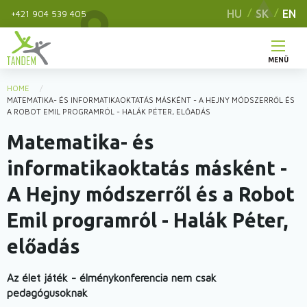
Skip
HU
SK
EN
+421 904 539 405
to
main
content
MENÜ
Main
HOME
You
MATEMATIKA- ÉS INFORMATIKAOKTATÁS MÁSKÉNT - A HEJNY MÓDSZERRŐL ÉS
menu
A ROBOT EMIL PROGRAMRÓL - HALÁK PÉTER, ELŐADÁS
are
Matematika- és
here
informatikaoktatás másként -
A Hejny módszerről és a Robot
Emil programról - Halák Péter,
előadás
Az élet játék - élménykonferencia nem csak
pedagógusoknak