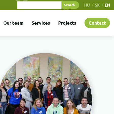
HU
SK
EN
Our team
Services
Projects
Contact