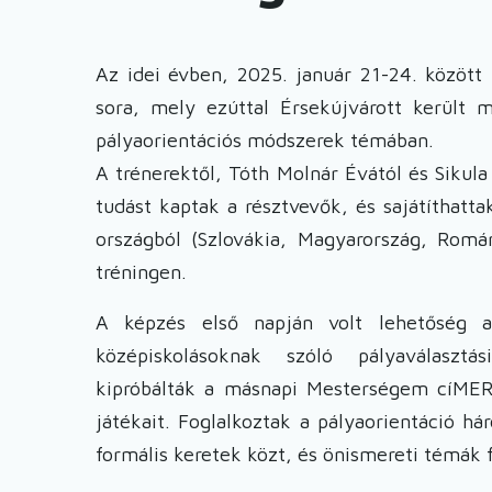
Az idei évben, 2025. január 21-24. között 
sora, mely ezúttal Érsekújvárott került
pályaorientációs módszerek témában.
A trénerektől, Tóth Molnár Évától és Sikula
tudást kaptak a résztvevők, és sajátíthatt
országból (Szlovákia, Magyarország, Román
tréningen.
A képzés első napján volt lehetőség a
középiskolásoknak szóló pályaválaszt
kipróbálták a másnapi Mesterségem cíMERR
játékait. Foglalkoztak a pályaorientáció h
formális keretek közt, és önismereti témák f