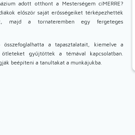
ázium adott otthont a Mesterségem cíMERRE?
diákok először saját erősségeiket térképezhették
att, majd a tornateremben egy fergeteges
összefoglalhatta a tapasztalatait, kiemelve a
 ötleteket gyűjtöttek a témával kapcsolatban.
ják beépíteni a tanultakat a munkájukba.