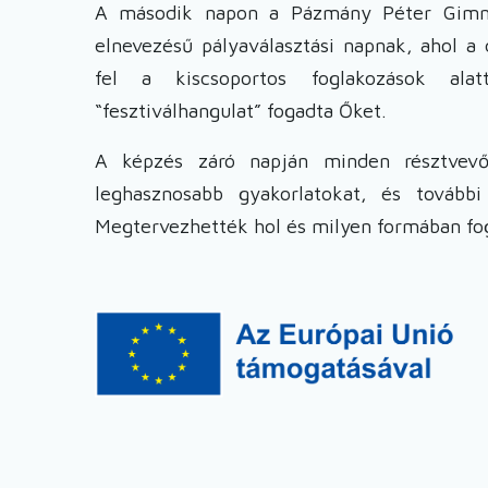
A második napon a Pázmány Péter Gimn
elnevezésű pályaválasztási napnak, ahol a 
fel a kiscsoportos foglakozások al
“fesztiválhangulat” fogadta Őket.
A képzés záró napján minden résztvevő 
leghasznosabb gyakorlatokat, és további
Megtervezhették hol és milyen formában fog