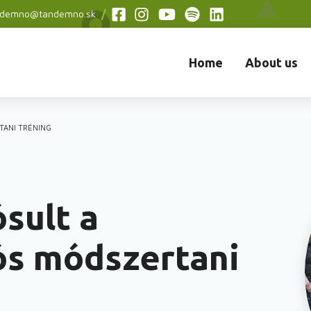
ndemno@tandemno.sk
Social
menu
Home
About us
TANI TRÉNING
sult a
ós módszertani