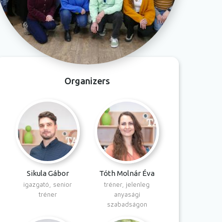
Organizers
Sikula Gábor
Tóth Molnár Éva
igazgató, senior
tréner, jelenleg
tréner
anyasági
szabadságon