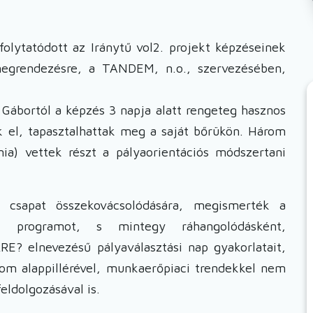
folytatódott az Iránytű vol2. projekt képzéseinek
 megrendezésre, a TANDEM, n.o., szervezésében,
 Gábortól a képzés 3 napja alatt rengeteg hasznos
ak el, tapasztalhattak meg a saját bőrükön. Három
ia) vettek részt a pályaorientációs módszertani
 csapat összekovácsolódására, megismerték a
ási programot, s mintegy ráhangolódásként,
E? elnevezésű pályaválasztási nap gyakorlatait,
árom alappillérével, munkaerőpiaci trendekkel nem
eldolgozásával is.