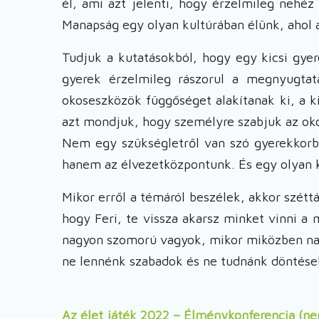
él, ami azt jelenti, hogy érzelmileg nehé
Manapság egy olyan kultúrában élünk, ahol 
Tudjuk a kutatásokból, hogy egy kicsi gye
gyerek érzelmileg rászorul a megnyugta
okoseszközök függőséget alakítanak ki, a k
azt mondjuk, hogy személyre szabjuk az ok
Nem egy szükségletről van szó gyerekkorba
hanem az élvezetközpontunk. És egy olyan k
Mikor erről a témáról beszélek, akkor szétt
hogy Feri, te vissza akarsz minket vinni 
nagyon szomorú vagyok, mikor miközben nagy
ne lennénk szabadok és ne tudnánk döntések
Az élet játék 2022 – Élménykonferencia (n