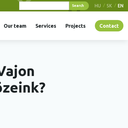
HU
SK
EN
Our team
Services
Projects
Contact
Vajon
özeink?