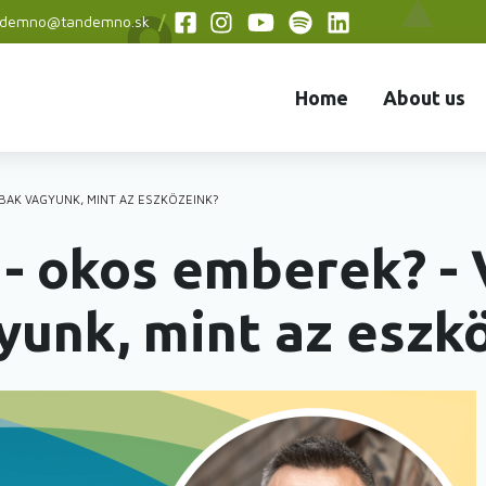
ndemno@tandemno.sk
Social
menu
Home
About us
AK VAGYUNK, MINT AZ ESZKÖZEINK?
- okos emberek? - 
unk, mint az eszk