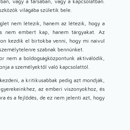
ban, vagy a társában, vagy a kapcsolatban.
zközök világába születik bele.
glet nem létezik, hanem az létezik, hogy a
 És nem embert kap, hanem tárgyakat. Az
on kezdik el birtokba venni, hogy mi naivul
 személytelenre szabnak bennünket.
kor nem a boldogságközpontunk aktiválódik,
nja a személyektől való kapcsolattól.
 kezdeni, a kritikusabbak pedig azt mondják,
 gyerekeinkhez, az emberi viszonyokhoz, és
 és a fejlődés, de ez nem jelenti azt, hogy