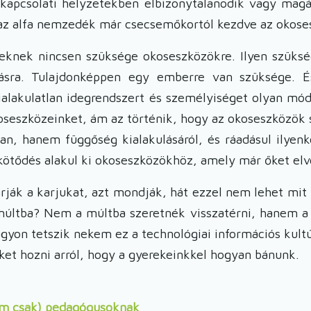
z kapcsolati helyzetekben elbizonytalanodik vagy magá
az alfa nemzedék már csecsemőkortól kezdve az okoses
reknek nincsen szüksége okoseszközökre. Ilyen szüksé
tásra. Tulajdonképpen egy emberre van szüksége.
ialakulatlan idegrendszert és személyiséget olyan mód
oseszközeinket, ám az történik, hogy az okoseszközök
n, hanem függőség kialakulásáról, és ráadásul ilyen
ötődés alakul ki okoseszközökhöz, amely már őket elvo
árják a karjukat, azt mondják, hát ezzel nem lehet mit
a múltba? Nem a múltba szeretnék visszatérni, hanem a
on tetszik nekem ez a technológiai információs kultúra
et hozni arról, hogy a gyerekeinkkel hogyan bánunk.
em csak) pedagógusoknak