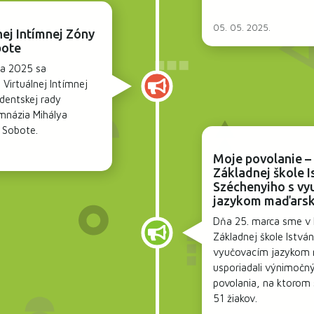
05. 05. 2025.
nej Intímnej Zóny
bote
íla 2025 sa
 Virtuálnej Intímnej
dentskej rady
názia Mihálya
 Sobote.
Moje povolanie –
Základnej škole I
Széchenyiho s vy
jazykom maďars
Dňa 25. marca sme v 
Základnej škole Istvá
vyučovacím jazykom
usporiadali výnimočn
povolania, na ktorom 
51 žiakov.