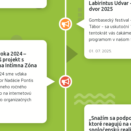
Labirintus Udvar 
dvor 2025
Gombasecký festival 
Tábor - sa uskutoční 1
tentokrát vás čakám
programom v našom fe
01. 07. 2025.
roka 2024 –
š projekt s
na Intímna Zóna
24 sme vďaka
or Nadácie Pontis
ívneho ročného
 na internetovú
ro organizačných
„Snažím sa podpor
ktoré reagujú na
spoločenskú reali