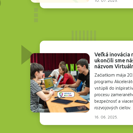
10. 07. 2025.
Veľká inovácia 
ukončili sme ná
názvom Virtuál
Začiatkom mája 20
programu Akcelerát
vstúpili do inšpirat
procesu zameraného
bezpečnosť a viace
rozvojových cieľov.
16. 06. 2025.