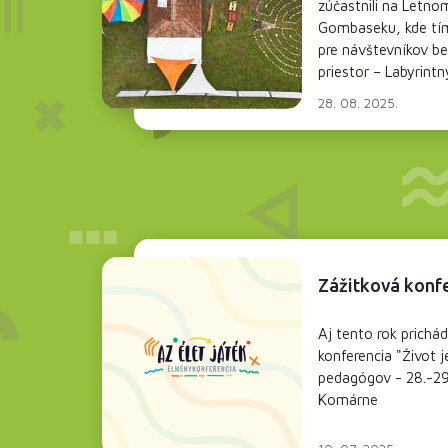
zúčastnili na Letno
Gombaseku, kde tí
pre návštevníkov be
priestor – Labyrintn
28. 08. 2025.
Zážitková konf
Aj tento rok prichá
konferencia "Život j
pedagógov - 28.-29
Komárne