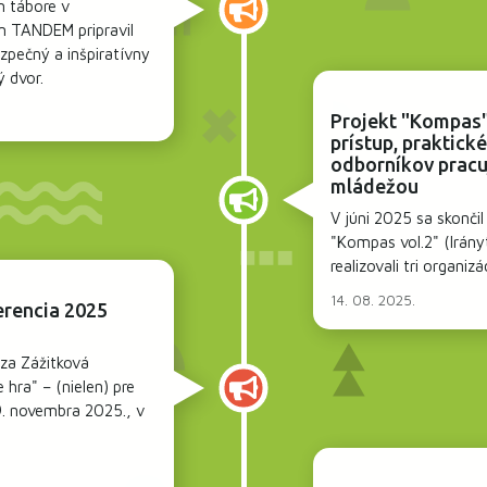
m tábore v
m TANDEM pripravil
zpečný a inšpiratívny
ý dvor.
Projekt "Kompas"
prístup, praktick
odborníkov pracu
mládežou
V júni 2025 sa skončil
"Kompas vol.2" (Irányt
realizovali tri organizá
14. 08. 2025.
erencia 2025
dza Zážitková
e hra" – (nielen) pre
. novembra 2025., v