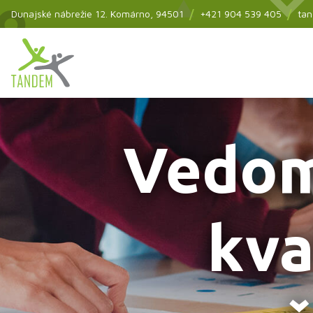
Skip
Dunajské nábrežie 12.
Komárno
, 94501
+421 904 539 405
ta
to
main
Hlavné
content
menu
Vedom
kva