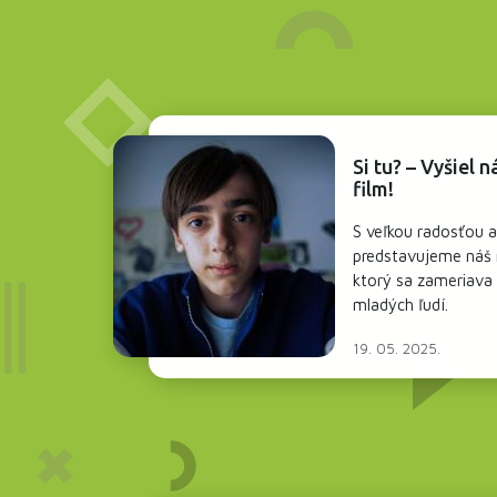
Si tu? – Vyšiel 
film!
S veľkou radosťou 
predstavujeme náš n
ktorý sa zameriava
mladých ľudí.
19. 05. 2025.