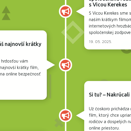
s Vicou Kerekes
S Vicou Kerekes sme sa
naším krátkym filmom
internetových hrozbá
spoločenskej zodpove
19. 05. 2025.
náš najnovší krátky
a hrdosťou vám
ajnovší krátky film,
 na online bezpečnosť
Si tu? – Nakrúcali
Už čoskoro prichádza 
film, ktorý chce upri
rodičov a dospelých 
online priestoru.