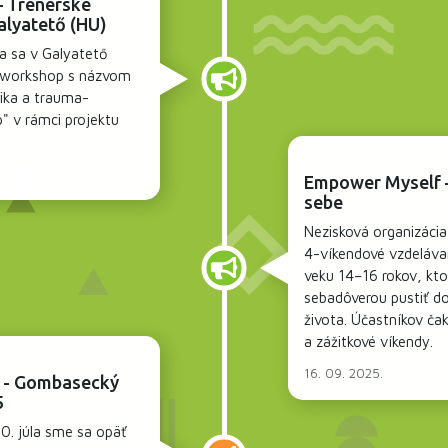
– Trénerské
alyatető (HU)
a sa v Galyatető
ý workshop s názvom
ika a trauma-
" v rámci projektu
Empower Myself 
sebe
Nezisková organizáci
4-víkendové vzdeláva
veku 14–16 rokov, kto
sebadôverou pustiť d
života. Účastníkov čak
a zážitkové víkendy.
16. 09. 2025.
r - Gombasecký
5
0. júla sme sa opäť