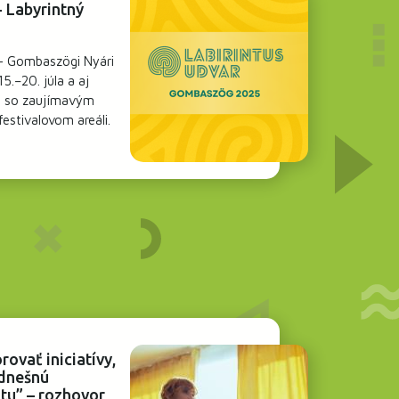
- Labyrintný
- Gombaszögi Nyári
5.–20. júla a aj
e so zaujímavým
stivalovom areáli.
ovať iniciatívy,
 dnešnú
tu” – rozhovor