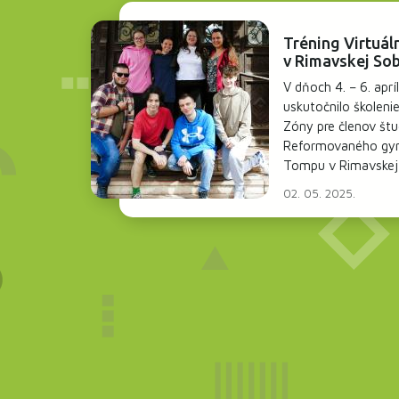
Tréning Virtuál
v Rimavskej So
V dňoch 4. – 6. apr
uskutočnilo školenie
Zóny pre členov štu
Reformovaného gym
Tompu v Rimavskej
02. 05. 2025.