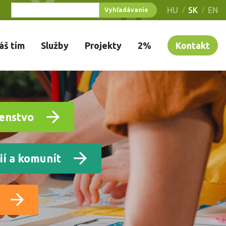
HU
SK
EN
áš tím
Služby
Projekty
2%
Kontakt
enstvo
ií a komunít