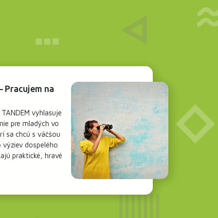
– Pracujem na
a TANDEM vyhlasuje
nie pre mladých vo
rí sa chcú s väčšou
o výziev dospelého
ajú praktické, hravé