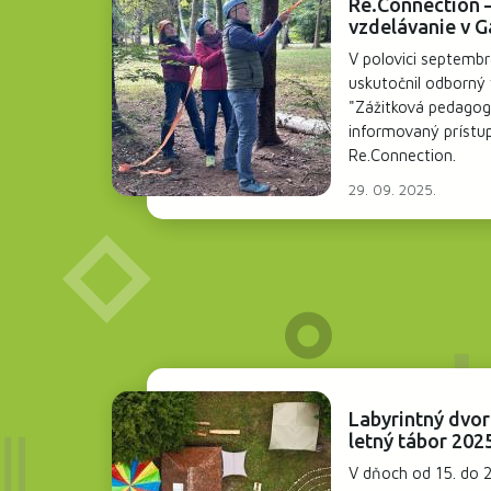
Re.Connection 
vzdelávanie v G
V polovici septembr
uskutočnil odborn
"Zážitková pedagog
informovaný prístup
Re.Connection.
29. 09. 2025.
Labyrintný dvo
letný tábor 202
V dňoch od 15. do 2