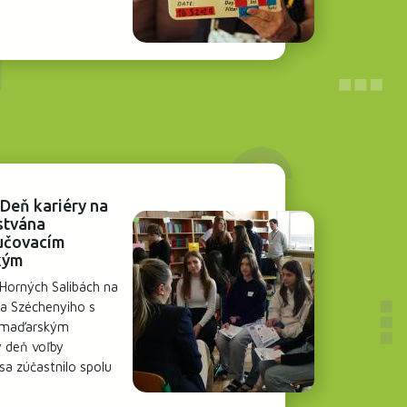
 Deň kariéry na
stvána
učovacím
kým
Horných Salibách na
na Széchenyiho s
 maďarským
ý deň voľby
sa zúčastnilo spolu