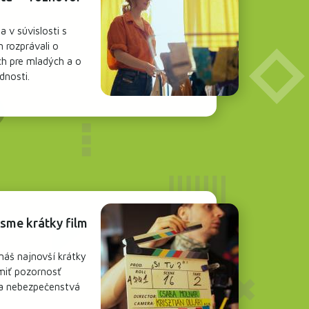
 v súvislosti s
 rozprávali o
ch pre mladých a o
dnosti.
 sme krátky film
náš najnovší krátky
amiť pozornosť
na nebezpečenstvá