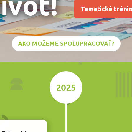
ivot!
Tematické tréni
AKO MOŽEME SPOLUPRACOVAŤ?
2025