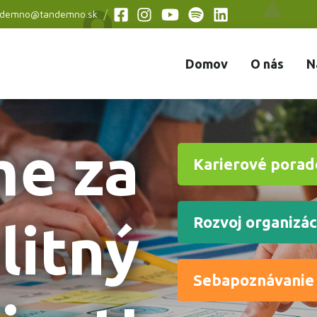
ndemno@tandemno.sk
Social
menu
Domov
O nás
N
e za
Karierové porad
Rozvoj organizác
litný
Sebapoznávanie