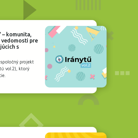
 – komunita,
é vedomosti pre
júcich s
 spoločný projekt
ű vol.2), ktorý
cie.